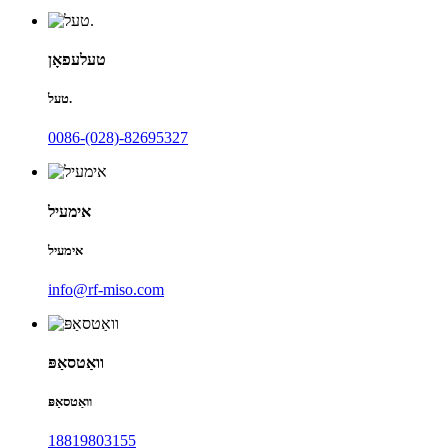
טעלעפאָן
טעל.
0086-(028)-82695327
אימעיל
אימעיל
info@rf-miso.com
וואַטסאַפּ
וואַטסאַפּ
18819803155