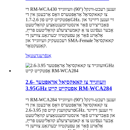
די RM-WCA430 זענען רעכט-ווינקל (90°) וועיווגייד
צו קאאקסיאַל אַדאַפּטערס וואָס אַרבעטן אין די
אָפטקייט קייט פון 1.7-2.6GHz. זיי זענען דיזיינד און
פאַבריצירט פֿאַר אינסטרומענטאַציע קוואַליטעט
אָבער געפֿינט צו אַ קאמערציעלע קוואַליטעט פּרייַז,
אַלאַוינג פֿאַר אַן עפעקטיוו יבערגאַנג צווישן די
רעכטעקיק וועיווגייד און SMA-Female קאאקסיאַל
קאַנעקטאָר.
אָנפֿרעג
דעטאַל
וועווגייד צו קאאקסיאַל אַדאַפּטער 2.6-
3.95GHz אָפטקייט קייט RM-WCA284
די RM-WCA284 זענען רעכט-ווינקל (90°) וועיווגייד
צו קאאקסיאַל אַדאַפּטערס וואָס אַרבעטן אין די
פרעקווענץ קייט פון 2.6-3.95GHz. זיי זענען דיזיינד
און פאַבריצירט פֿאַר אינסטרומענטאַציע קוואַליטעט
אָבער געפֿינט צו אַ קאמערציעלע קוואַליטעט פּרייַז,
אַלאַוינג פֿאַר אַן עפעקטיוו יבערגאַנג צווישן די