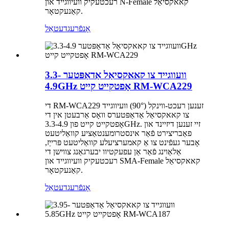
רעכטעקיק וועיווגייד און N-Female קאאקסיאַל
קאַנעקטאָר.
אָנפֿרעג
דעטאַל
וועווגייד צו קאאקסיאַל אַדאַפּטער 3.3-
4.9GHz אָפטקייט קייט RM-WCA229
די RM-WCA229 זענען רעכט-ווינקל (90°) וועיווגייד
צו קאאקסיאַל אַדאַפּטערס וואָס אַרבעטן אין די
אָפטקייט קייט פון 3.3-4.9GHz. זיי זענען דיזיינד און
פאַבריצירט פֿאַר אינסטרומענטאַציע קוואַליטעט
אָבער געפֿינט צו אַ קאמערציעלע קוואַליטעט פּרייַז,
אַלאַוינג פֿאַר אַן עפעקטיוו יבערגאַנג צווישן די
רעכטעקיק וועיווגייד און SMA-Female קאאקסיאַל
קאַנעקטאָר.
אָנפֿרעג
דעטאַל