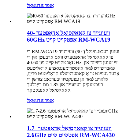
אָנפֿרעג
דעטאַל
וועווגייד צו קאאקסיאַל אַדאַפּטער 40-
60GHz אָפטקייט קייט RM-WCA19
די RM-WCA19 זענען רעכט-ווינקל (90°) וועיווגייד
צו קאאקסיאַל אַדאַפּטערס וואָס אַרבעטן אין די
אָפטקייט קייט פון 40-60GHz. זיי זענען דיזיינד און
פאַבריצירט פֿאַר אינסטרומענטאַציע קוואַליטעט
אָבער געפֿינט צו אַ קאמערציעלע קוואַליטעט פּרייַז,
אַלאַוינג פֿאַר אַן עפעקטיוו יבערגאַנג צווישן די
רעכטעקיק וועיווגייד און 1.85 מם ווייַבלעך
קאאקסיאַל קאַנעקטאָר.
אָנפֿרעג
דעטאַל
וועווגייד צו קאאקסיאַל אַדאַפּטער 1.7-
2.6GHz אָפטקייט קייט RM-WCA430