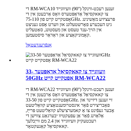
די RM-WCA10 זענען רעכט-ווינקל (90°) וועיווגייד
צו קאאקסיאַל אַדאַפּטערס וואָס אַרבעטן אין די
אָפטקייט קייט פון 75-110GHz. פּרעציזיע מאַשינינג
גיט העכערע פאָרשטעלונג און ווערט אָפט געניצט
אין הויך-ענד טעסט און מעסטונג, סאַטעליט
קאָמוניקאַציע און ראַדאַר סיסטעמען.
אָנפֿרעג
דעטאַל
וועווגייד צו קאאקסיאַל אַדאַפּטער 33-
50GHz אָפטקייט קייט RM-WCA22
די RM-WCA22 זענען רעכט-ווינקל (90°) וועיווגייד
צו קאאקסיאַל אַדאַפּטערס וואָס אַרבעטן אין די
אָפטקייט קייט פון 33-50GHz. זיי זענען דיזיינד און
פאַבריצירט פֿאַר אינסטרומענטאַציע קוואַליטעט
אָבער געפֿינט צו אַ קאמערציעלע קוואַליטעט פּרייַז,
אַלאַוינג פֿאַר אַן עפעקטיוו יבערגאַנג צווישן די
רעכטעקיק וועיווגייד און 2.4 מם ווייַבלעך
קאאקסיאַל קאַנעקטאָר.