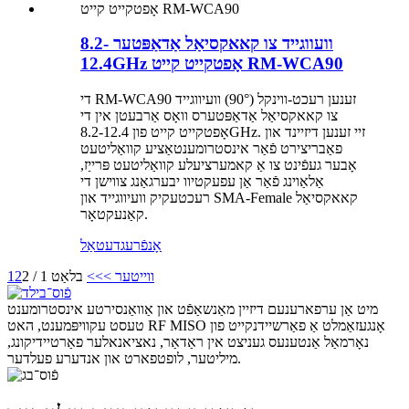
וועווגייד צו קאאקסיאַל אַדאַפּטער 8.2-
12.4GHz אָפטקייט קייט RM-WCA90
די RM-WCA90 זענען רעכט-ווינקל (90°) וועיווגייד
צו קאאקסיאַל אַדאַפּטערס וואָס אַרבעטן אין די
אָפטקייט קייט פון 8.2-12.4GHz. זיי זענען דיזיינד און
פאַבריצירט פֿאַר אינסטרומענטאַציע קוואַליטעט
אָבער געפֿינט צו אַ קאמערציעלע קוואַליטעט פּרייַז,
אַלאַוינג פֿאַר אַן עפעקטיוו יבערגאַנג צווישן די
רעכטעקיק וועיווגייד און SMA-Female קאאקסיאַל
קאַנעקטאָר.
אָנפֿרעג
דעטאַל
ווייטער >
>>
בלאַט 1 / 2
2
1
מיט אַן ערפארענעם דיזיין מאַנשאַפֿט און אַוואַנסירטע אינסטרומענט
טעסט עקוויפּמענט, האט RF MISO אָנגעזאַמלט אַ פאַרשיידנקייט פון
נאָרמאַל אַנטענעס געניצט אין ראַדאַר, נאציאנאלער פאַרטיידיקונג,
מיליטער, לופטפארט און אנדערע פעלדער.