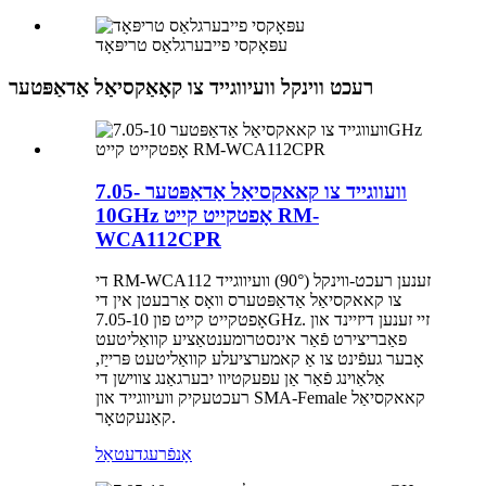
עפּאָקסי פייבערגלאַס טריפּאָד
רעכט ווינקל וועיווגייד צו קאָאַקסיאַל אַדאַפּטער
וועווגייד צו קאאקסיאַל אַדאַפּטער 7.05-
10GHz אָפטקייט קייט RM-
WCA112CPR
די RM-WCA112 זענען רעכט-ווינקל (90°) וועיווגייד
צו קאאקסיאַל אַדאַפּטערס וואָס אַרבעטן אין די
אָפטקייט קייט פון 7.05-10GHz. זיי זענען דיזיינד און
פאַבריצירט פֿאַר אינסטרומענטאַציע קוואַליטעט
אָבער געפֿינט צו אַ קאמערציעלע קוואַליטעט פּרייַז,
אַלאַוינג פֿאַר אַן עפעקטיוו יבערגאַנג צווישן די
רעכטעקיק וועיווגייד און SMA-Female קאאקסיאַל
קאַנעקטאָר.
אָנפֿרעג
דעטאַל