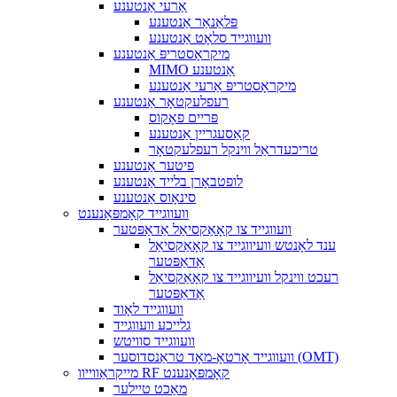
אַרעי אַנטענע
פּלאַנאַר אַנטענע
וועווגייד סלאָט אַנטענע
מיקראָסטריפּ אַנטענע
MIMO אַנטענע
מיקראָסטריפּ אַרעי אַנטענע
רעפלעקטאָר אַנטענע
פּריים פאָקוס
קאַסעגריין אַנטענע
טריכעדראַל ווינקל רעפלעקטאָר
פיטער אַנטענע
לופטבאָרן בלייד אַנטענע
סינאָוס אַנטענע
וועווגייד קאָמפּאָנענט
וועווגייד צו קאָאַקסיאַל אַדאַפּטער
ענד לאָנטש וועיווגייד צו קאָאַקסיאַל
אַדאַפּטער
רעכט ווינקל וועיווגייד צו קאָאַקסיאַל
אַדאַפּטער
וועווגייד לאָוד
גלייכע וועווגייד
וועווגייד סוויטש
וועווגייד אָרטאָ-מאָד טראַנסדוסער (OMT)
מייקראַווייוו RF קאָמפּאָנענט
מאַכט טיילער