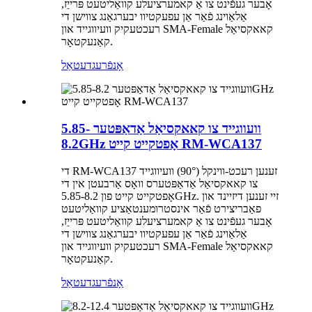
אָבער געפֿינט צו אַ קאמערציעלע קוואַליטעט פּרייַז,
אַלאַוינג פֿאַר אַן עפעקטיוו יבערגאַנג צווישן די
רעכטעקיק וועיווגייד און SMA-Female קאאקסיאַל
קאַנעקטאָר.
אָנפֿרעג
דעטאַל
וועווגייד צו קאאקסיאַל אַדאַפּטער 5.85-
8.2GHz אָפטקייט קייט RM-WCA137
די RM-WCA137 זענען רעכט-ווינקל (90°) וועיווגייד
צו קאאקסיאַל אַדאַפּטערס וואָס אַרבעטן אין די
אָפטקייט קייט פון 5.85-8.2GHz. זיי זענען דיזיינד און
פאַבריצירט פֿאַר אינסטרומענטאַציע קוואַליטעט
אָבער געפֿינט צו אַ קאמערציעלע קוואַליטעט פּרייַז,
אַלאַוינג פֿאַר אַן עפעקטיוו יבערגאַנג צווישן די
רעכטעקיק וועיווגייד און SMA-Female קאאקסיאַל
קאַנעקטאָר.
אָנפֿרעג
דעטאַל