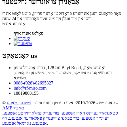
אַבאָנירן צו אונדזער נוזלעטער
פֿאַר פֿראַגעס וועגן אונדזערע פּראָדוקטן אָדער פּרייזן, ביטע לאָזט אונדז
וויסן און מיר וועלן זיך מיט אײַך פֿאַרבינדן אין 24 שעה.
אָנפֿרעג איצט
פֿאָלגט אונדז אויף
us
קאָנטאַקט
נומ 128, דרום אָפּטיילונג פון Bayi Road, יאָנגנינג טאַון,
ווענדזשיאַנג דיסטריקט, טשענגדו סיטי, סיטשואַן פּראַווינס,
טשיינאַ.
0086-(028)-82695327
info@rf-miso.com
18819803155
-
© קאַפּירייט - 2019-2026: אַלע רעכטן רעזערווירט.
זייטלעך מאַפּע
AMP מאָביל
סטאַנדאַרד געווינס האָרן אַנטענע
,
צווייענדיק פּאָלאַריזירטע אַנטענע
,
וועווגייד אַנטענע
,
ברייטבאַנד צווייענדיק פּאָלאַריעד אַנטענע
,
רף
,
אַנטענע
,
נאָרמאַל אַנטענע