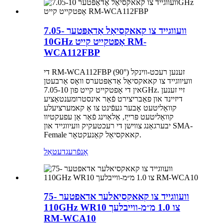
וועווגייד צו קאאקסיאַל אַדאַפּטער 7.05-
10GHz אָפטקייט קייט RM-
WCA112FBP
די RM-WCA112FBP זענען רעכט-ווינקל (90°)
וועיווגייד צו קאאקסיאַל אַדאַפּטערס וואָס אַרבעטן
אין די אָפטקייט קייט פון 7.05-10GHz. זיי זענען
דיזיינד און פאַבריצירט פֿאַר אינסטרומענטאַציע
קוואַליטעט אָבער געפֿינט צו אַ קאמערציעלע
קוואַליטעט פּרייַז, אַלאַוינג פֿאַר אַן עפעקטיוו
יבערגאַנג צווישן די רעכטעקיק וועיווגייד און SMA-
Female קאאקסיאַל קאַנעקטאָר.
אָנפֿרעג
דעטאַל
וועווגייד צו קאאקסיאלער אדאפטער 75-
110GHz WR10 צו 1.0 מ״מ-ווייבלעך
RM-WCA10