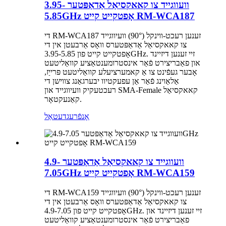
וועווגייד צו קאאקסיאַל אַדאַפּטער 3.95-
5.85GHz אָפטקייט קייט RM-WCA187
די RM-WCA187 זענען רעכט-ווינקל (90°) וועיווגייד
צו קאאקסיאַל אַדאַפּטערס וואָס אַרבעטן אין די
אָפטקייט קייט פון 3.95-5.85GHz. זיי זענען דיזיינד
און פאַבריצירט פֿאַר אינסטרומענטאַציע קוואַליטעט
אָבער געפֿינט צו אַ קאמערציעלע קוואַליטעט פּרייַז,
אַלאַוינג פֿאַר אַן עפעקטיוו יבערגאַנג צווישן די
רעכטעקיק וועיווגייד און SMA-Female קאאקסיאַל
קאַנעקטאָר.
אָנפֿרעג
דעטאַל
וועווגייד צו קאאקסיאַל אַדאַפּטער 4.9-
7.05GHz אָפטקייט קייט RM-WCA159
די RM-WCA159 זענען רעכט-ווינקל (90°) וועיווגייד
צו קאאקסיאַל אַדאַפּטערס וואָס אַרבעטן אין די
אָפטקייט קייט פון 4.9-7.05GHz. זיי זענען דיזיינד און
פאַבריצירט פֿאַר אינסטרומענטאַציע קוואַליטעט