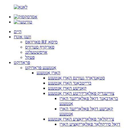
היים
וועגן אונדז
פארוואס RF מיסאָ
פארקויף סערוויס
אויסשטעלונג
פּעקל
פּראָדוקט
אַנטענע פּראָדוקט
האָרן אַנטענע
סטאַנדאַרד געווינס האָרן אַנטענע
ברייטבאַנד האָרן אַנטענע
קאָנישע האָרן אַנטענע
צווייענדיק פּאָלאַריזירטע האָרן אַנטענע
בראָדבאַנד דואַל פּאָלאַריזעד האָרן
אַנטענע
קאָנישע דואַל פּאָלאַריזעד האָרן
אַנטענע
צירקולאַר פּאָלאַריזאַציע האָרן אַנטענע
דואַל סירקולאַר פּאָלאַריזאַציע האָרן