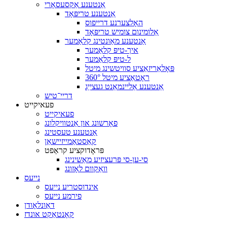
אַנטענע אַקסעסאָרי
אַנטענע טריפּאָד
האָלצערנע דרייפוס
אַלומינום צומיש טריפּאָד
אַנטענע מאַונטינג קלאַמער
איך-טיפּ קלאַמער
ל-טיפּ קלאַמער
פּאָלאַריזאַציע סוויטשינג מיטל
360° ראָטאַציע מיטל
אַנטענע אַליינמאַנט געצייַג
דריי־טיש
פעאיקייט
פעאיקייט
פאָרשונג און אַנטוויקלונג
אַנטענע טעסטינג
קאַסטאַמייזיישאַן
פּראָדוקציע קראַפט
סי-ען-סי פּרעציזיע מאַשינינג
וואַקוום לאָזונג
נייעס
אינדוסטריע נייעס
פירמע נייעס
דאַונלאָודן
קאָנטאַקט אונדז