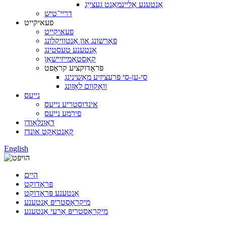
אַנטענע אַליינמאַנט געצייַג
דריי־טיש
פעאיקייט
פעאיקייט
פאָרשונג און אַנטוויקלונג
אַנטענע טעסטינג
קאַסטאַמייזיישאַן
פּראָדוקציע קראַפט
סי-ען-סי פּרעציזיע מאַשינינג
וואַקוום לאָזונג
נייעס
אינדוסטריע נייעס
פירמע נייעס
דאַונלאָודן
קאָנטאַקט אונדז
English
היים
פּראָדוקט
אַנטענע פּראָדוקט
מיקראָסטריפּ אַנטענע
מיקראָסטריפּ אַרעי אַנטענע