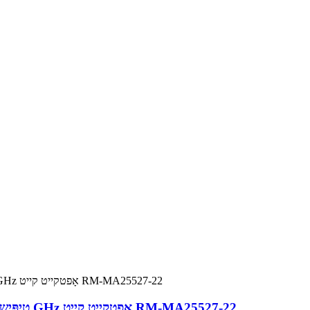
מיקראָסטריפּ אַנטענע 22dBi טיפּישער געווינס, 25.5-27 GHz אָפטקייט קייט RM-MA25527-22