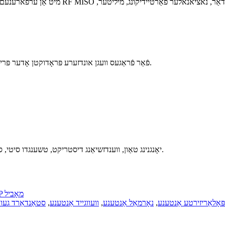
מיט אַן ערפארענעם דיזיין מאַנשאַפֿט און אַו
פֿאַר פֿראַגעס וועגן אונדזערע פּראָדוקטן אָדער פּרייזן, ביטע לאָזט אונדז וויסן און מיר וועלן זיך מיט אײַך פֿאַרבינדן אין 24 שעה.
נומ 128, דרום אָפּטיילונג פון Bayi Road, יאָנגנינג טאַון, ווענדזשיאַנג דיסטריקט, טשענגדו סיטי, סיטשואַן פּראַווינס, טשיינאַ.
AMP מאָביל
פּאָלאַריזירטע אַנטענע
,
נאָרמאַל אַנטענע
,
וועווגייד אַנטענע
,
סטאַנדאַרד געוו