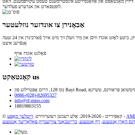
ואַנסירטע אינסטרומענט טעסט עקוויפּמענט, האט RF MISO אָנגעזאַמלט אַ פאַרשיידנקייט פון נאָרמאַל אַנטענעס געניצט אין ראַדאַר, נאציאנאלער פאַרטיידיקונג, מיליטער,
לופטפארט און אנדערע פעלדער.
אַבאָנירן צו אונדזער נוזלעטער
אָנפֿרעג איצט
פֿאָלגט אונדז אויף
us
קאָנטאַקט
0086-(028)-82695327
info@rf-miso.com
18819803155
-
© קאַפּירייט - 2019-2026: אַלע רעכטן רעזערווירט.
זייטלעך מאַפּע
ינס האָרן אַנטענע
,
רף אַנטענע
,
ברייטבאַנד צווייענדיק פּאָלאַריעד אַנטענע