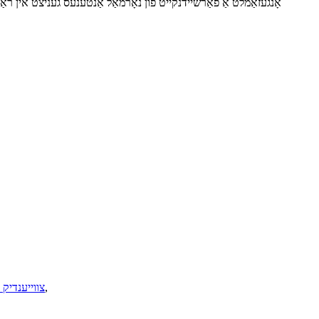
,
צווייענדיק 