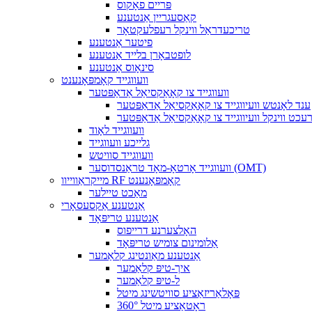
פּריים פאָקוס
קאַסעגריין אַנטענע
טריכעדראַל ווינקל רעפלעקטאָר
פיטער אַנטענע
לופטבאָרן בלייד אַנטענע
סינאָוס אַנטענע
וועווגייד קאָמפּאָנענט
וועווגייד צו קאָאַקסיאַל אַדאַפּטער
ענד לאָנטש וועיווגייד צו קאָאַקסיאַל אַדאַפּטער
עכט ווינקל וועיווגייד צו קאָאַקסיאַל אַדאַפּטער
וועווגייד לאָוד
גלייכע וועווגייד
וועווגייד סוויטש
וועווגייד אָרטאָ-מאָד טראַנסדוסער (OMT)
מייקראַווייוו RF קאָמפּאָנענט
מאַכט טיילער
אַנטענע אַקסעסאָרי
אַנטענע טריפּאָד
האָלצערנע דרייפוס
אַלומינום צומיש טריפּאָד
אַנטענע מאַונטינג קלאַמער
איך-טיפּ קלאַמער
ל-טיפּ קלאַמער
פּאָלאַריזאַציע סוויטשינג מיטל
360° ראָטאַציע מיטל