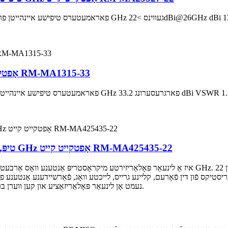
מיקראָסטריפּ אַרעי אַנטענע 13-15 GHz אָפטקייט קייט RM-MA1315-33
מיקראָסטריפּ אַנטענע 22dBi טיפּ, געווינען, 4.25-4.35 GHz אָפטקייט קייט RM-MA425435-22
נעמט אָן לינעאַר פּאָלאַריזאַציע און קען ווערן ברייט געניצט אין סיסטעם אינטעגראַציע און אַנדערע פֿעלדער.