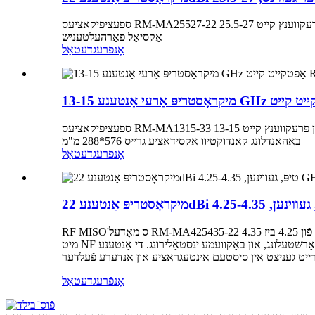
ספעציפיקאציעס RM-MA25527-22 פאראמעטערס טיפישע איינהייטן פרעקווענץ קייט 25.5-27 GHz געווינס >22dBi@26GHz dBi צוריקקער פארלוסט >-13 dB פּאָלאַריזאַציע RHCP אדער LHCP
אַקסיאַל פאַרהעלטעניש
אָנפֿרעג
דעטאַל
ספעציפיקאציעס RM-MA1315-33 פאראמעטערס טיפישע איינהייטן פרעקווענץ קייט 13-15 GHz פארגרעסערונג 33.2 dBi VSWR 1.5 טיפיש. פאלאריזאציע לינעאר קאנעקטאר / אויבערפלאך
באהאנדלונג קאנדוקטיוו אקסידאציע גרייס 576*288 מ"מ
אָנפֿרעג
דעטאַל
RF MISO'ס מאָדעל RM-MA425435-22 איז אַ לינעאַר פּאָלאַריזירטע מיקראָסטריפּ אַנטענע וואָס אַרבעט פֿון 4.25 ביז 4.35 GHz. די אַנטענע אָפפערט אַ טיפּיש געווינס פֿון 22 dBi און טיפּיש VSWR 2:1
מיט NF קאַנעקטאָר. די מיקראָסטריפּ אַרעי אַנטענע האט די קעראַקטעריסטיקס פֿון דין פֿאָרעם, קליינע גרייס, לייכטע וואָג, פֿאַרשיידענע אַנטענע פאָרשטעלונג, און באַקוועמע ינסטאַלירונג. די אַנטענע
אָנפֿרעג
דעטאַל