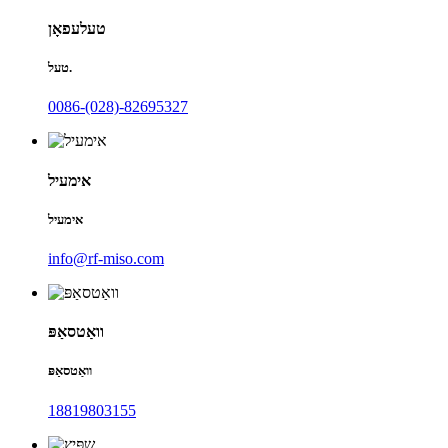
טעלעפאָן
טעל.
0086-(028)-82695327
אימעיל
אימעיל
info@rf-miso.com
וואַטסאַפּ
וואַטסאַפּ
18819803155