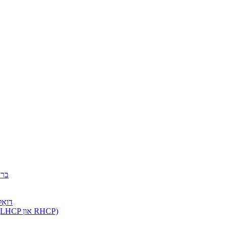
ברא
דואַל
צירקולאַר פּאָלאַריזאַציע האָרן אַנטענע (LHCP און RHCP)