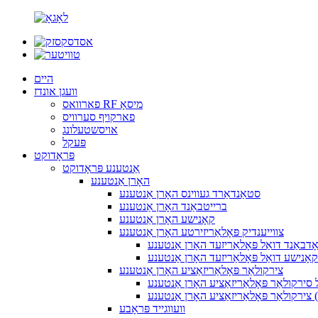
היים
וועגן אונדז
פארוואס RF מיסאָ
פארקויף סערוויס
אויסשטעלונג
פּעקל
פּראָדוקט
אַנטענע פּראָדוקט
האָרן אַנטענע
סטאַנדאַרד געווינס האָרן אַנטענע
ברייטבאַנד האָרן אַנטענע
קאָנישע האָרן אַנטענע
צווייענדיק פּאָלאַריזירטע האָרן אַנטענע
ָדבאַנד דואַל פּאָלאַריזעד האָרן אַנטענע
קאָנישע דואַל פּאָלאַריזעד האָרן אַנטענע
צירקולאַר פּאָלאַריזאַציע האָרן אַנטענע
 סירקולאַר פּאָלאַריזאַציע האָרן אַנטענע
וועווגייד פּראָבע