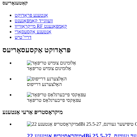
קאַטעגאָריעס
אַנטענע פּראָדוקט
וועווגייד קאָמפּאָנענט
מייקראַווייוו RF קאָמפּאָנענט
אַנטענע אַקסעסאָרי
דריי־טיש
פּראָדוקט אַקסעסאָריעס
אַלומינום צומיש טריפּאָד
האָלצערנע דרייפוס
עפּאָקסי פייבערגלאַס טריפּאָד
מיקראָסטריפּ אַרעי אַנטענע