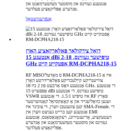
אַנטענע געווינס און מוסטער מעזשערמאַנט און
אַנדערע אַפּליקאַציע פעלדער.
אָנפֿרעג
דעטאַל
דואַל צירקולאַר פּאָלאַריזאַציע האָרן
אַנטענע 15 dBi טיפּישער געווינס, 2-18
GHz אָפטקייט קייט RM-DCPHA218-15
RF MISO'ס מאָדעל RM-DCPHA218-15 איז אַ
צווייענדיקע קייַלעכדיקע פּאָלאַריזירטע האָרן
אַנטענע וואָס אַרבעט פון 2 ביז 18 GHz. די אַנטענע
אָפפערט 15 dBi טיפּישע געווינס. די אַנטענע
VSWR איז טיפּיש 1.5:1. די אַנטענע RF פּאָרץ
זענען כוואַליעגייד און אַ קאָאַקסיאַל קאָנווערטער
קען צוגעגעבן ווערן, די צובינד איז SMA-Female. די
אַנטענע קען ברייט געניצט ווערן אין EMI
דעטעקציע, אָריענטירונג, רעקאָנאַסאַנס, אַנטענע
געווינס און מוסטער מעזשערמאַנט און אַנדערע
אַפּליקאַציע פעלדער.