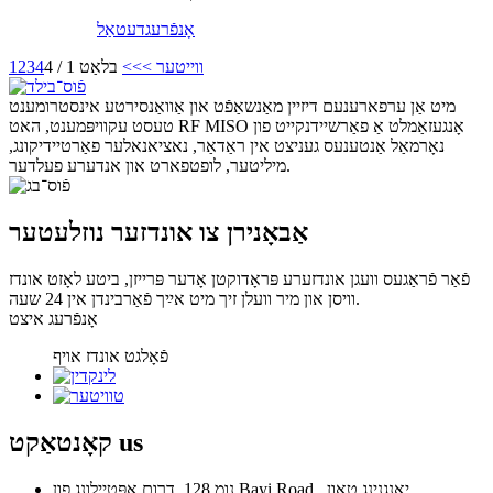
אָנפֿרעג
דעטאַל
ווייטער >
>>
בלאַט 1 / 4
4
3
2
1
מיט אַן ערפארענעם דיזיין מאַנשאַפֿט און אַוואַנסירטע אינסטרומענט
טעסט עקוויפּמענט, האט RF MISO אָנגעזאַמלט אַ פאַרשיידנקייט פון
נאָרמאַל אַנטענעס געניצט אין ראַדאַר, נאציאנאלער פאַרטיידיקונג,
מיליטער, לופטפארט און אנדערע פעלדער.
אַבאָנירן צו אונדזער נוזלעטער
פֿאַר פֿראַגעס וועגן אונדזערע פּראָדוקטן אָדער פּרייזן, ביטע לאָזט אונדז
וויסן און מיר וועלן זיך מיט אײַך פֿאַרבינדן אין 24 שעה.
אָנפֿרעג איצט
פֿאָלגט אונדז אויף
us
קאָנטאַקט
נומ 128, דרום אָפּטיילונג פון Bayi Road, יאָנגנינג טאַון,