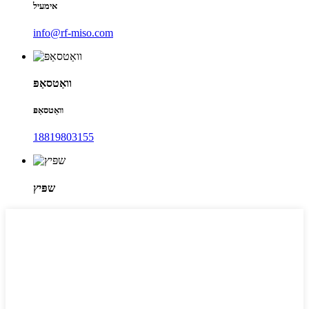
אימעיל
info@rf-miso.com
וואַטסאַפּ
וואַטסאַפּ
18819803155
שפּיץ