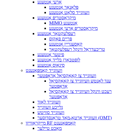
אַרעי אַנטענע
פּלאַנאַר אַנטענע
וועווגייד סלאָט אַנטענע
מיקראָסטריפּ אַנטענע
MIMO אַנטענע
מיקראָסטריפּ אַרעי אַנטענע
רעפלעקטאָר אַנטענע
פּריים פאָקוס
קאַסעגריין אַנטענע
טריכעדראַל ווינקל רעפלעקטאָר
פיטער אַנטענע
לופטבאָרן בלייד אַנטענע
סינאָוס אַנטענע
וועווגייד קאָמפּאָנענט
וועווגייד צו קאָאַקסיאַל אַדאַפּטער
ענד לאָנטש וועיווגייד צו קאָאַקסיאַל
אַדאַפּטער
רעכט ווינקל וועיווגייד צו קאָאַקסיאַל
אַדאַפּטער
וועווגייד לאָוד
גלייכע וועווגייד
וועווגייד סוויטש
וועווגייד אָרטאָ-מאָד טראַנסדוסער (OMT)
מייקראַווייוו RF קאָמפּאָנענט
מאַכט טיילער