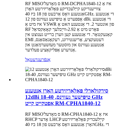
RF MISO'ס מאָדעל RM-DCPHA1840-12 איז אַ
צווייענדיקע קייַלעכדיקע פּאָלאַריזירטע האָרן
אַנטענע וואָס אַרבעט פון 18 ביז 40GHz. די אַנטענע
אָפפערט אַ טיפּישע געווינס פון 12 dBi. די אַנטענע
איז מיט אַ VSWR פון אונטער 2. די אַנטענע האט אַ
RF פּאָרט מיט אַ 2.92-ווייַבלעך קאָאַקסיאַל
קאַנעקטאָר. די אַנטענע קען ווערן ברייט גענוצט אין
EMI דעטעקציע, אָריענטירונג, רעקאָנאַסאַנס,
אַנטענע געווינס און מוסטער מעזשערמאַנט און
אַנדערע אַפּליקאַציע פעלדער.
אָנפֿרעג
דעטאַל
סירקולאַרלי פּאָלאַריזירטע האָרן אַנטענע
12dBi טיפּישער געווינס, 18-40 GHz
אָפטקייט קייט RM-CPHA1840-12
RF MISO'ס מאָדעל RM-CPHA1840-12 איז אַ
RHCP אָדער LHCP קייַלעכדיק פּאָלאַריזירטע
האָרן אַנטענע וואָס אַרבעט פון 18 ביז 40GHz. די