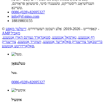
ווענדזשיאַנג דיסטריקט, טשענגדו סיטי, סיטשואַן פּראַווינס,
טשיינאַ.
0086-(028)-82695327
info@rf-miso.com
18819803155
-
© קאַפּירייט - 2019-2026: אַלע רעכטן רעזערווירט.
זייטלעך מאַפּע
AMP מאָביל
רף אַנטענע
,
נאָרמאַל אַנטענע
,
סטאַנדאַרד געווינס האָרן אַנטענע
,
ברייטבאַנד צווייענדיק פּאָלאַריעד אַנטענע
,
וועווגייד אַנטענע
,
צווייענדיק
,
פּאָלאַריזירטע אַנטענע
טעלעפאָן
טעל.
0086-(028)-82695327
אימעיל