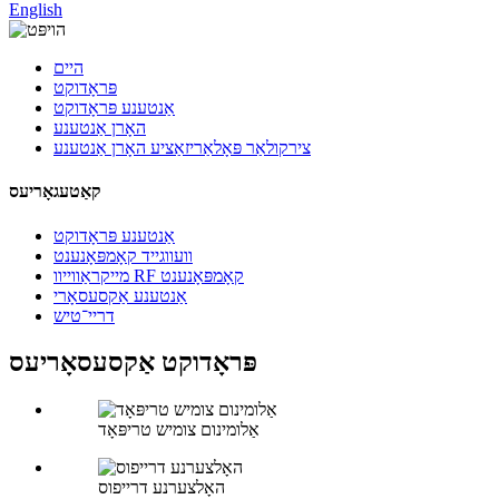
English
היים
פּראָדוקט
אַנטענע פּראָדוקט
האָרן אַנטענע
צירקולאַר פּאָלאַריזאַציע האָרן אַנטענע
קאַטעגאָריעס
אַנטענע פּראָדוקט
וועווגייד קאָמפּאָנענט
מייקראַווייוו RF קאָמפּאָנענט
אַנטענע אַקסעסאָרי
דריי־טיש
פּראָדוקט אַקסעסאָריעס
אַלומינום צומיש טריפּאָד
האָלצערנע דרייפוס