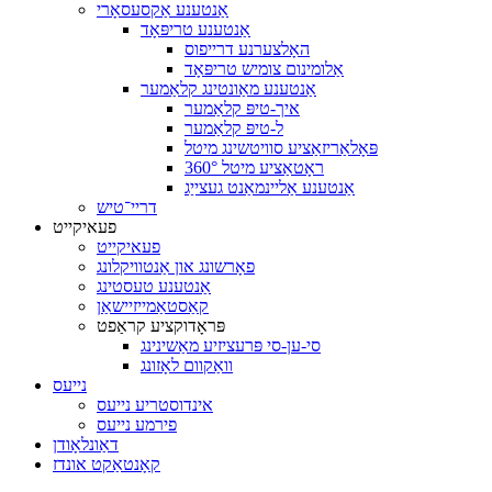
אַנטענע אַקסעסאָרי
אַנטענע טריפּאָד
האָלצערנע דרייפוס
אַלומינום צומיש טריפּאָד
אַנטענע מאַונטינג קלאַמער
איך-טיפּ קלאַמער
ל-טיפּ קלאַמער
פּאָלאַריזאַציע סוויטשינג מיטל
360° ראָטאַציע מיטל
אַנטענע אַליינמאַנט געצייַג
דריי־טיש
פעאיקייט
פעאיקייט
פאָרשונג און אַנטוויקלונג
אַנטענע טעסטינג
קאַסטאַמייזיישאַן
פּראָדוקציע קראַפט
סי-ען-סי פּרעציזיע מאַשינינג
וואַקוום לאָזונג
נייעס
אינדוסטריע נייעס
פירמע נייעס
דאַונלאָודן
קאָנטאַקט אונדז