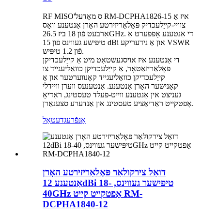
RF MISO'ס מאָדעל RM-DCPHA1826-15 איז אַ
צוויי-קייַלעכדיק פּאָלאַריזירטע האָרן אַנטענע וואָס
אַרבעט פֿון 18 ביז 26.5GHz. די אַנטענע אָפפערט אַ
טיפּישע געווינס פֿון 15 dBi און אַ נידעריקע VSWR
פֿון 1.2 טיפּיש.
די אַנטענע איז אויסגעשטאַט מיט אַ קייַלעכדיקן
פּאָלאַריזאַטאָר, אַ קייַלעכדיקן כוואַליעגייד צו
קייַלעכדיקן כוואַליעגייד קאָנווערטער און אַ
קאָנישער האָרן אַנטענע. אַנטענעס ווערן וויידלי
געניצט אין אַנטענע ווייט-פעלד טעסטינג, ראַדיאָ
אָפטקייט ראַדיאַציע טעסטינג און אַנדערע סצענאַרן.
אָנפֿרעג
דעטאַל
דואַל צירקולאַר פּאָלאַריזירטע האָרן
אַנטענע 12dBi טיפּישער געווינס, 18-
40GHz אָפטקייט קייט RM-
DCPHA1840-12