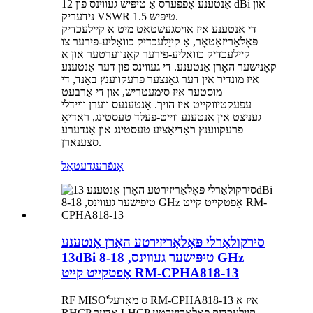
אַנטענע אָפפערס אַ טיפּיש געווינס פון 12 dBi און
נידעריק VSWR 1.5 טיפּיש.
די אַנטענע איז אויסגעשטאַט מיט אַ קייַלעכדיק
פּאָלאַריזאַטאָר, אַ קייַלעכדיק כוואַליע-פירער צו
קייַלעכדיק כוואַליע-פירער קאָנווערטער און אַ
קאָנישער האָרן אַנטענע. די געווינס פון דער אַנטענע
איז מונדיר אין דער גאַנצער פרעקווענץ באַנד, די
מוסטער איז סימעטריש, און די אַרבעט
עפעקטיווקייט איז הויך. אַנטענעס ווערן וויידלי
געניצט אין אַנטענע ווייט-פעלד טעסטינג, ראַדיאָ
פרעקווענץ ראַדיאַציע טעסטינג און אַנדערע
סצענאַרן.
אָנפֿרעג
דעטאַל
סירקולאַרלי פּאָלאַריזירטע האָרן אַנטענע
13dBi טיפּישער געווינס, 8-18 GHz
אָפטקייט קייט RM-CPHA818-13
RF MISO'ס מאָדעל RM-CPHA818-13 איז אַ
RHCP אָדער LHCP קייַלעכדיק פּאָלאַריזירטע