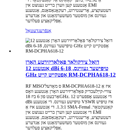
אַנטענע קען ווערן ברייט גענוצט אין EMI
דעטעקציע, אָריענטירונג, רעקאָנאַסאַנס, אַנטענע
געווינס און מוסטער מעזשערמאַנט און אַנדערע
אַפּליקאַציע פעלדער.
אָנפֿרעג
דעטאַל
דואַל צירקולאַר פּאָלאַריזירטע האָרן
אַנטענע 12 dBi טיפּישער געווינס, 6-18
GHz אָפטקייט קייט RM-DCPHA618-12
RF MISO'ס מאָדעל RM-DCPHA618-12 איז אַ
צוויי-קייַלעכדיק פּאָלאַריזירטע האָרן אַנטענע וואָס
אַרבעט פון 6 ביז 18GHz. די אַנטענע אָפפערט 12
dBi טיפּישע געווינס. די אַנטענע VSWR איז טיפּיש
1.3:1. די אַנטענע איז אַ SMA-Femal קאַנעקטאָר.
די אַנטענע קען ווערן ברייט גענוצט אין EMI
דעטעקציע, אָריענטירונג, רעקאָנאַסאַנס, אַנטענע
געווינס און מוסטער מעזשערמאַנט און אַנדערע
אַפּליקאַציע פעלדער.