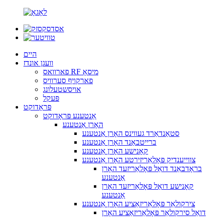
היים
וועגן אונדז
פארוואס RF מיסאָ
פארקויף סערוויס
אויסשטעלונג
פּעקל
פּראָדוקט
אַנטענע פּראָדוקט
האָרן אַנטענע
סטאַנדאַרד געווינס האָרן אַנטענע
ברייטבאַנד האָרן אַנטענע
קאָנישע האָרן אַנטענע
צווייענדיק פּאָלאַריזירטע האָרן אַנטענע
בראָדבאַנד דואַל פּאָלאַריזעד האָרן
אַנטענע
קאָנישע דואַל פּאָלאַריזעד האָרן
אַנטענע
צירקולאַר פּאָלאַריזאַציע האָרן אַנטענע
דואַל סירקולאַר פּאָלאַריזאַציע האָרן