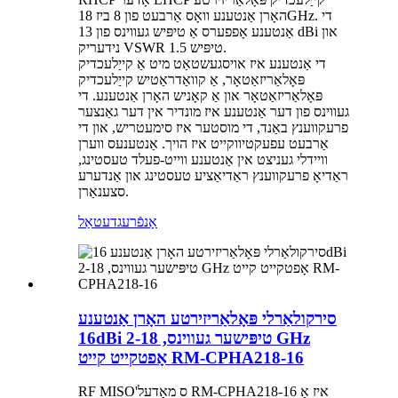
האָרן אַנטענע וואָס אַרבעט פון 8 ביז 18GHz. די
אַנטענע אָפפערס אַ טיפּיש געווינס פון 13 dBi און
נידעריק VSWR 1.5 טיפּיש.
די אַנטענע איז אויסגעשטאַט מיט אַ קייַלעכדיק
פּאָלאַריזאַטאָר, אַ קוואַדראַטיש קייַלעכדיק
פּאָלאַריזאַטאָר און אַ קאָניש האָרן אַנטענע. די
געווינס פון דער אַנטענע איז מונדיר אין דער גאַנצער
פרעקווענץ באַנד, די מוסטער איז סימעטריש, און די
אַרבעט עפעקטיווקייט איז הויך. אַנטענעס ווערן
וויידלי געניצט אין אַנטענע ווייט-פעלד טעסטינג,
ראַדיאָ פרעקווענץ ראַדיאַציע טעסטינג און אַנדערע
סצענאַרן.
אָנפֿרעג
דעטאַל
סירקולאַרלי פּאָלאַריזירטע האָרן אַנטענע
16dBi טיפּישער געווינס, 2-18 GHz
אָפטקייט קייט RM-CPHA218-16
RF MISO'ס מאָדעל RM-CPHA218-16 איז אַ