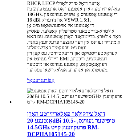
RHCP, LHCP אָדער דואַל סירקולאַרלי
פּאָלאַריזירטע האָרן אַנטענע וואָס אַרבעט פון 2 ביז
18GHz. די אַנטענע אָפפערס אַ טיפּיש געווינס פון
16 dBi און נידעריק VSWR 1.5:1.
די אַנטענע איז אויסגעשטאַט מיט אַן
אולטראַ-ברייטבאַנד סטריפּליין קאַפּלער, פּאַסיק
פֿאַר אולטראַ-ברייטבאַנד האָרן אַנטענעס. עס האט
אַ מונדיר געווינס אין דער גאַנצער פרעקווענץ באַנד,
וואָס גיט עפעקטיוו פאָרשטעלונג
קעראַקטעריסטיקס און דירעקטיוויטי. עס קען זיין
וויידלי געניצט אין EMI דעטעקציע, ריכטונג,
רעקאָנאַסאַנס, אַנטענע געווינס און מוסטער
מעסטונג און אנדערע אַפּלאַקיישאַן פעלדער.
אָנפֿרעג
דעטאַל
דואַל צירקולאַר פּאָלאַריזירטע האָרן
אַנטענע 20dBi טיפּישער געווינס, 10.5-
14.5GHz פרעקווענץ קייט RM-
DCPHA105145-20