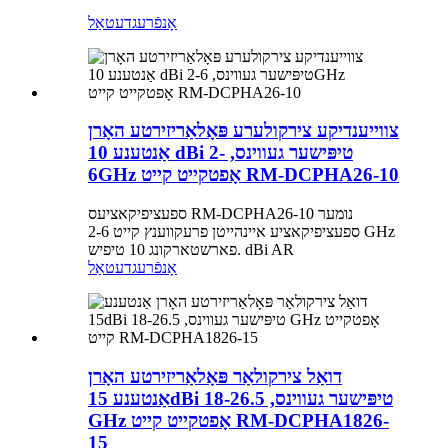
אָנפֿרעג
דעטאַל
צווייענדיקע צירקולערע פּאָלאַריזירטע האָרן
אַנטענע 10 dBi טיפּישער געווינס, 2-
6GHz אָפטקייט קייט RM-DCPHA26-10
ספעציפיקאציעס RM-DCPHA26-10 נומער
ספעציפיקאציע איינהייטן פרעקווענץ קייט 2-6 GHz
פארשטארקונג 10 טיפיש. dBi AR
אָנפֿרעג
דעטאַל
דואַל צירקולאַר פּאָלאַריזירטע האָרן
אַנטענע 15dBi טיפּישער געווינס, 18-26.5
GHz אָפטקייט קייט RM-DCPHA1826-
15