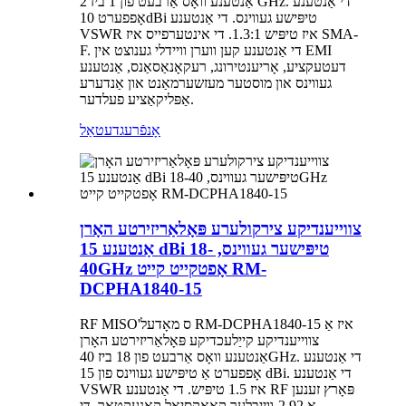
אַנטענע וואָס אַרבעט פון 1 ביז 2 GHz. די אַנטענע
אָפפערט 10dBi טיפּישע געווינס. די אַנטענע
VSWR איז טיפּיש 1.3:1. די אינטערפייס איז SMA-
F. די אַנטענע קען ווערן וויידלי גענוצט אין EMI
דעטעקציע, אָריענטירונג, רעקאָנאַסאַנס, אַנטענע
געווינס און מוסטער מעזשערמאַנט און אַנדערע
אַפּליקאַציע פעלדער.
אָנפֿרעג
דעטאַל
צווייענדיקע צירקולערע פּאָלאַריזירטע האָרן
אַנטענע 15 dBi טיפּישער געווינס, 18-
40GHz אָפטקייט קייט RM-
DCPHA1840-15
RF MISO'ס מאָדעל RM-DCPHA1840-15 איז אַ
צווייענדיקע קייַלעכדיקע פּאָלאַריזירטע האָרן
אַנטענע וואָס אַרבעט פון 18 ביז 40GHz. די אַנטענע
אָפפערט אַ טיפּישע געווינס פון 15 dBi. די אַנטענע
VSWR איז 1.5 טיפּיש. די אַנטענע RF פּאָרץ זענען
אַ 2.92-ווייַבלעך קאָאַקסיאַל קאַנעקטאָר. די