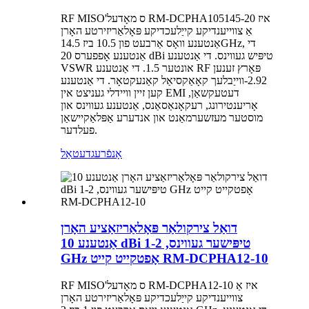
RF MISO'ס מאָדעל RM-DCPHA105145-20 איז
אַ צווייענדיקע קייַלעכדיקע פּאָלאַריזירטע האָרן
אַנטענע וואָס אַרבעט פון 10.5 ביז 14.5GHz, די
אַנטענע אָפפערס 20 dBi טיפּיש געווינס. די אַנטענע
VSWR אונטער 1.5. די אַנטענע RF פּאָרץ זענען
2.92-ווייַבלעך קאָאַקסיאַל קאַנעקטאָר. די אַנטענע
קען זיין וויידלי געניצט אין EMI דעטעקשאַן,
אָריענטירונג, רעקאָנאַסאַנס, אַנטענע געווינס און
מוסטער מעזשערמאַנט און אנדערע אַפּלאַקיישאַן
פעלדער.
אָנפֿרעג
דעטאַל
דואַל צירקולאַר פּאָלאַריזאַציע האָרן
אַנטענע 10 dBi טיפּישער געווינס, 1-2
GHz אָפטקייט קייט RM-DCPHA12-10
RF MISO'ס מאָדעל RM-DCPHA12-10 איז אַ
צווייענדיקע קייַלעכדיקע פּאָלאַריזירטע האָרן