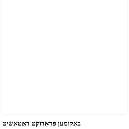
באַקומען פּראָדוקט דאַטאַשיט