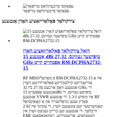
עפּאָקסי פייבערגלאַס טריפּאָד
צירקולאַר פּאָלאַריזאַציע האָרן אַנטענע
דואַל צירקולאַר פּאָלאַריזאַציע האָרן
אַנטענע 15 dBi טיפּישער געווינס, 27-32
GHz אָפטקייט קייט RM-DCPHA2732-
15
RF MISO'ס מאָדעל RM-DCPHA2732-15 איז אַ
צווייענדיקע קייַלעכדיקע פּאָלאַריזירטע האָרן
אַנטענע וואָס אַרבעט פון 27 ביז 32 GHz. די
אַנטענע אָפפערט 15dBi טיפּישע געווינס. די
אַנטענע VSWR איז טיפּיש 1.3:1. די אַנטענע RF
פּאָרץ זענען כוואַליעגייד און אַ קאָאַקסיאַל
קאָנווערטער קען צוגעגעבן ווערן, די צובינד איז 2.92
ווייַבלעך. די אַנטענע קען ברייט געניצט ווערן אין
EMI דעטעקציע, אָריענטירונג, רעקאָנאַסאַנס,