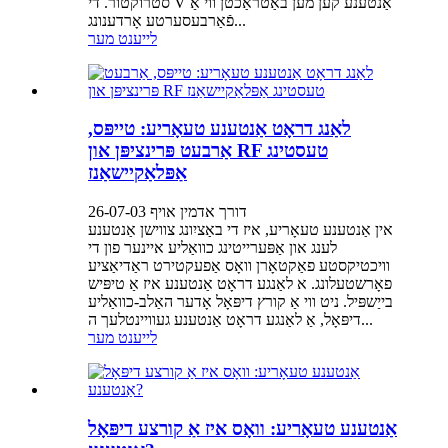
סטרוקטור. די V אַנטענע קען מען באַטראַכטן ווי אַ
פֿאַרבעסערטע אָרדענונג...
לייענט מער
לאַנג דראָט אַנטענע טעאָריע: טייפּס,
אַרבעט פּרינציפּן און RF טעסטינג
אַפּלאַקיישאַנז
דורך אדמין אויף 26-07-03
אין אַנטענע טעאָריע, איז די באַציִונג צווישן אַנטענע
לענג און אַפּערייטינג כוואַליע איינער פון די
וויכטיקסטע פאַקטאָרן וואָס אַפעקטירט ראַדיאַציע
פאָרשטעלונג. א לאַנגע דראָט אַנטענע איז אַ טיפּיש
בייַשפּיל. ניט ווי אַ קורץ דיפּאָל אָדער האַלב-כוואַליע
דיפּאָל, אַ לאַנגע דראָט אַנטענע געוויינטלעך ה...
לייענט מער
אַנטענע טעאָריע: וואָס איז אַ קורצע דיפּאָל