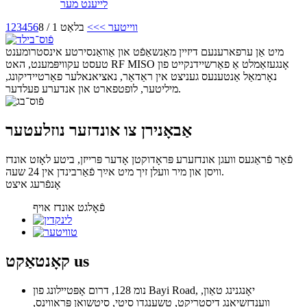
לייענט מער
ווייטער >
>>
בלאַט 1 / 8
6
5
4
3
2
1
מיט אַן ערפארענעם דיזיין מאַנשאַפֿט און אַוואַנסירטע אינסטרומענט
טעסט עקוויפּמענט, האט RF MISO אָנגעזאַמלט אַ פאַרשיידנקייט פון
נאָרמאַל אַנטענעס געניצט אין ראַדאַר, נאציאנאלער פאַרטיידיקונג,
מיליטער, לופטפארט און אנדערע פעלדער.
אַבאָנירן צו אונדזער נוזלעטער
פֿאַר פֿראַגעס וועגן אונדזערע פּראָדוקטן אָדער פּרייזן, ביטע לאָזט אונדז
וויסן און מיר וועלן זיך מיט אײַך פֿאַרבינדן אין 24 שעה.
אָנפֿרעג איצט
פֿאָלגט אונדז אויף
us
קאָנטאַקט
נומ 128, דרום אָפּטיילונג פון Bayi Road, יאָנגנינג טאַון,
ווענדזשיאַנג דיסטריקט, טשענגדו סיטי, סיטשואַן פּראַווינס,