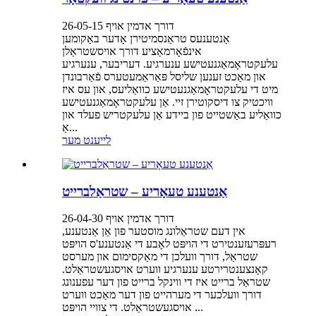
דורך אדמין אויף 26-05-15
אַנטענעס טראַנסמיטירן אָדער באַקומען
אינפֿאָרמאַציע דורך אויסשטראַלן
עלעקטראָמאַגנעטישע ענערגיע. דעריבער, ענערגיע
און מאַכט זענען שליסל פּאַראַמעטערס פֿאַרבונדן
מיט די עלעקטראָמאַגנעטישע כוואַליעס, און עס איז
וויכטיק צו דיסקוטירן זיי. אַן עלעקטראָמאַגנעטישע
כוואַליע באַשטייט פון ביידע אַן עלעקטריש פעלד און
אַ...
לייענט מער
אַנטענע טעאָריע – שטראַלברייט
דורך אדמין אויף 26-04-30
אין דעם שטראַלונג מוסטער פון אַן אַנטענע,
רעפּרעזענטירט די הויפּט לאָבע די אַנטענע'ס הויפּט
שטראַל, דורך וועלכן די מאַקסימום און מערסט
קאָנצענטרירטע ענערגיע ווערט אויסגעשטראַלט.
שטראַל ברייט איז די ווינקל ברייט פון דער עפענונג
דורך וועלכער די מערהייט פון דער מאַכט ווערט
אויסגעשטראַלט. די צוויי הויפּט ...