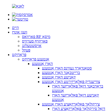
היים
וועגן אונדז
פארוואס RF מיסאָ
פארקויף סערוויס
אויסשטעלונג
פּעקל
פּראָדוקט
אַנטענע פּראָדוקט
האָרן אַנטענע
סטאַנדאַרד געווינס האָרן אַנטענע
ברייטבאַנד האָרן אַנטענע
קאָנישע האָרן אַנטענע
צווייענדיק פּאָלאַריזירטע האָרן אַנטענע
בראָדבאַנד דואַל פּאָלאַריזעד האָרן
אַנטענע
קאָנישע דואַל פּאָלאַריזעד האָרן
אַנטענע
צירקולאַר פּאָלאַריזאַציע האָרן אַנטענע
דואַל סירקולאַר פּאָלאַריזאַציע האָרן