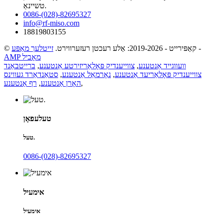
טשיינאַ.
0086-(028)-82695327
info@rf-miso.com
18819803155
-
© קאַפּירייט - 2019-2026: אַלע רעכטן רעזערווירט.
זייטלעך מאַפּע
AMP מאָביל
וועווגייד אַנטענע
,
צווייענדיק פּאָלאַריזירטע אַנטענע
,
ברייטבאַנד
צווייענדיק פּאָלאַריעד אַנטענע
,
נאָרמאַל אַנטענע
,
סטאַנדאַרד געווינס
,
האָרן אַנטענע
,
רף אַנטענע
טעלעפאָן
טעל.
0086-(028)-82695327
אימעיל
אימעיל