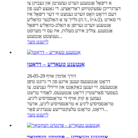
א דיפּאָל אַנטענע ווערט געשניטן און געבויגן צו
דערגרייכן עפעקטיווע ראַדיאַציע. די גאַנצע לענג פון
דעם דראָט וואָס ווערט גענוצט ווי דער דיפּאָל איז
גלייך צו אַ האַלבער כוואַליע (ד.ה., l=λ/2). די סארט
אַנטענע ווערט גערופן אַ האַלב-כוואַליע דיפּאָל
אַנטענע. צוליב אירע מעלות, איז עס די מערסט
גענוצטע אַנטענע...
לייענט מער
אַנטענע טעאָריע – דראָטן
דורך אדמין אויף 26-05-29
דראָט אַנטענעס זענען איינע פון ​​די גרונט טיפּן
אַנטענעס. זיי זענען באַקאַנט און וויידלי געניצט. צו
בעסער פֿאַרשטיין דראָט אַנטענעס, לאָמיר ערשט
נעמען אַ קוק אויף די טראַנסמיסיע ליניע.
טראַנסמיסיע ליניע א טראַנסמיסיע ליניע, אדער
דראָט, טראָגט עלעקטרישע ענערגיע פֿאַר...
לייענט מער
אַנטענע טעאָריע – פּוינטינג וועקטאָר