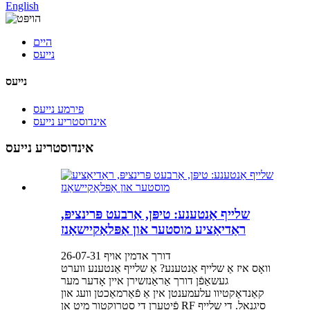
English
היים
נייעס
נייעס
פירמע נייעס
אינדוסטריע נייעס
אינדוסטריע נייעס
שלייף אַנטענע: טיפּן, אַרבעט פּרינציפּ,
ראַדיאַציע מוסטער און אַפּלאַקיישאַנז
דורך אדמין אויף 26-07-31
וואָס איז אַ שלייף אַנטענע? אַ שלייף אַנטענע ווערט
געשאַפֿן דורך אַראַנזשירן איין אָדער מער
קאַנדאַקטיוו עלעמענטן אין אַ פֿאַרמאַכטן וועג און
פֿיטערן די סטרוקטור מיט אַן RF סיגנאַל. די שלייף