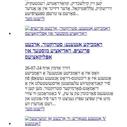
קען זיין קייַלעכדיק, קוואַדראַטיש, רעכטעקיק,
דרייַעקיק, עלליפּטיקאַל, אָדער דיזיינד אין אַן אַנדער
פֿאָרעם צו טרעפֿן ספּעציפֿישע...
לייענט מער
ראָמביקע אַנטענע: סטרוקטור, אַרבעט
פּרינציפּ, ראַדיאַציע מוסטער און
אַפּליקאַציעס
דורך אדמין אויף 26-07-24
וואָס איז אַ ראָמבּישע אַנטענע? אַ ראָמבּישע
אַנטענע איז אַ ריכטונגס-דראָט אַנטענע געשאַפֿן פֿון
פֿיר קאַנדאַקטיווע עלעמענטן אויסגעשטעלט אין אַ
דיאַמאָנט-פֿאָרמיקער סטרוקטור. מען קען זי
באַטראַכטן ווי צוויי V אַנטענעס פֿאַרבונדן עק צו עק,
מיט איין שפּיצן שפּיץ געניצט ווי דער פֿיד-פּונקט און
דעם אַנדערן ווע...
לייענט מער