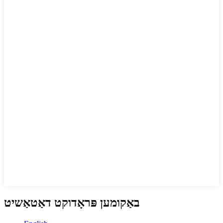
באַקומען פּראָדוקט דאַטאַשיט