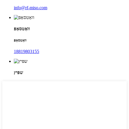
info@rf-miso.com
וואַטסאַפּ
וואַטסאַפּ
18819803155
שפּיץ