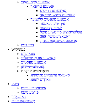
אַנטענע אַקסעסאָרי
אַנטענע טריפּאָד
האָלצערנע דרייפוס
אַלומינום צומיש טריפּאָד
אַנטענע מאַונטינג קלאַמער
איך-טיפּ קלאַמער
ל-טיפּ קלאַמער
פּאָלאַריזאַציע סוויטשינג מיטל
360° ראָטאַציע מיטל
אַנטענע אַליינמאַנט געצייַג
דריי־טיש
פעאיקייט
פעאיקייט
פאָרשונג און אַנטוויקלונג
אַנטענע טעסטינג
קאַסטאַמייזיישאַן
פּראָדוקציע קראַפט
סי-ען-סי פּרעציזיע מאַשינינג
וואַקוום לאָזונג
נייעס
אינדוסטריע נייעס
פירמע נייעס
דאַונלאָודן
קאָנטאַקט אונדז