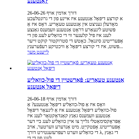
אַנטענע?
דורך אדמין אויף 26-06-26
א קורצע דיפּאָל אַנטענע איז איינע פון ​​די גרונטלעכע
מאָדעלן געניצט אין אַנטענע טעאָריע. דאָס איז אַ
פּשוטע לינעאַרע דראָט אַנטענע וועמענס גאַנצע
לענג איז פיל קלענער ווי די כוואַליע לענג פון די
אָפּערייטינג סיגנאַל. כאָטש די סטרוקטור קוקט זייער
פּשוט, איז די קורצע דיפּאָל אַ וויכטיקע רעפֿערענץ...
לייענט מער
אַנטענע טעאָריע: פֿאַרשטיין די פול-כוואַליע
דיפּאָל אַנטענע
דורך אדמין אויף 26-06-18
וואָס איז אַ פול-כוואַליע דיפּאָל אַנטענע? אַ
פול-כוואַליע דיפּאָל אַנטענע איז אַ לינעאַר דיפּאָל
אַנטענע וועמענס גאַנץ קאַנדאַקטאָר לענג איז
אַפּראָקסימאַטלי גלייך צו איין כוואַליע לענג ביי דער
אָפּערייטינג אָפטקייַט. מיט אַנדערע ווערטער, אויב
די כוואַליע ווערט רעפּרעזענטירט דורך λ, די גאַנץ
לענג פון די די...