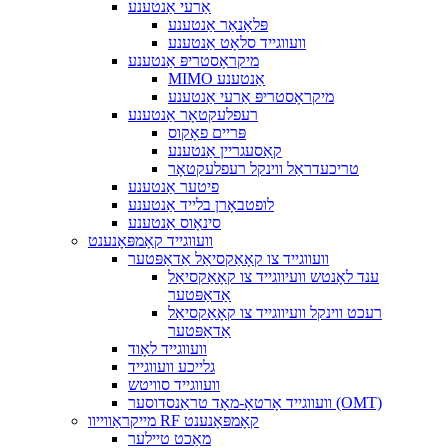
אַרעי אַנטענע
פּלאַנאַר אַנטענע
וועווגייד סלאָט אַנטענע
מיקראָסטריפּ אַנטענע
MIMO אַנטענע
מיקראָסטריפּ אַרעי אַנטענע
רעפלעקטאָר אַנטענע
פּריים פאָקוס
קאַסעגריין אַנטענע
טריכעדראַל ווינקל רעפלעקטאָר
פיטער אַנטענע
לופטבאָרן בלייד אַנטענע
סינאָוס אַנטענע
וועווגייד קאָמפּאָנענט
וועווגייד צו קאָאַקסיאַל אַדאַפּטער
ענד לאָנטש וועיווגייד צו קאָאַקסיאַל
אַדאַפּטער
רעכט ווינקל וועיווגייד צו קאָאַקסיאַל
אַדאַפּטער
וועווגייד לאָוד
גלייכע וועווגייד
וועווגייד סוויטש
וועווגייד אָרטאָ-מאָד טראַנסדוסער (OMT)
מייקראַווייוו RF קאָמפּאָנענט
מאַכט טיילער