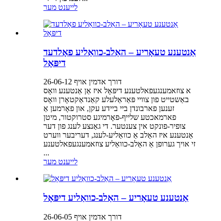
לייענט מער
אַנטענע טעאָריע – האַלב-כוואַליע פאָלדעד
דיפּאָל
דורך אדמין אויף 26-06-12
א צוזאמענגעפאלטענע דיפּאָל איז אַן אַנטענע וואָס
באַשטייט פון צוויי פּאַראַלעלע קאַנדאַקטאָרן וואָס
זענען פארבונדן ביי ביידע עקן, און פאָרמען אַ
פארמאכטע שלייף-פאָרמיגע סטרוקטור, מיטן
צופיר-פונקט אין צענטער. די גאַנצע לענג פון דער
אַנטענע איז האַלב אַ כוואַליע-לענג, דעריבער ווערט
זי אויך גערופן אַ האַלב-כוואַליע צוזאמענגעפאלטענע
...
לייענט מער
אַנטענע טעאָריע – האַלב-כוואַליע דיפּאָל
דורך אדמין אויף 26-06-05