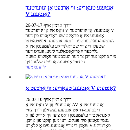
אַנטענע טעאָריע: ווי אַרבעט אַן ינווערטעד
V אַנטענע?
דורך אדמין אויף 26-07-17
וואָס איז אַן ינווערטעד V אַנטענע? אַן ינווערטעד V
אַנטענע איז אַ פּראַקטישע וואַריאַציע פון ​​דער
צענטער-געפֿיטערטער דיפּאָל אַנטענע. אַנשטאָט צו
שטעלן די צוויי שטראַלנדיקע עלעמענטן אין אַ
גלייכער האָריזאָנטאַלער ליניע, ווערט דער
פֿיד-פּונקט געהויבן צו דער העכסטער פּאָזיציע בשעת
די צוויי אַנטענע-אַרעמס שלעפּן זיך...
לייענט מער
אַנטענע טעאָריע: ווי אַרבעט אַ V אַנטענע?
דורך אדמין אויף 26-07-10
וואָס איז אַ V אַנטענע? אַן AV אַנטענע איז אַ
ריכטונגס-דראָט אַנטענע געשאַפֿן דורך צוויי
קאַנדאַקטיוו עלעמענטן וואָס ציען זיך אַרויס פֿון אַ
געמיינזאַמען פֿיד-פּונקט. ווען מען קוקט פֿון אויבן,
שאַפֿן די צוויי אַנטענע-פֿיס אַ קלאָרע V-פֿאָרמיקע