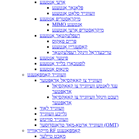
אַרעי אַנטענע
פּלאַנאַר אַנטענע
וועווגייד סלאָט אַנטענע
מיקראָסטריפּ אַנטענע
MIMO אַנטענע
מיקראָסטריפּ אַרעי אַנטענע
רעפלעקטאָר אַנטענע
פּריים פאָקוס
קאַסעגריין אַנטענע
טריכעדראַל ווינקל רעפלעקטאָר
פיטער אַנטענע
לופטבאָרן בלייד אַנטענע
סינאָוס אַנטענע
וועווגייד קאָמפּאָנענט
וועווגייד צו קאָאַקסיאַל אַדאַפּטער
ענד לאָנטש וועיווגייד צו קאָאַקסיאַל
אַדאַפּטער
רעכט ווינקל וועיווגייד צו קאָאַקסיאַל
אַדאַפּטער
וועווגייד לאָוד
גלייכע וועווגייד
וועווגייד סוויטש
וועווגייד אָרטאָ-מאָד טראַנסדוסער (OMT)
מייקראַווייוו RF קאָמפּאָנענט
מאַכט טיילער