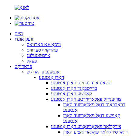
היים
וועגן אונדז
פארוואס RF מיסאָ
פארקויף סערוויס
אויסשטעלונג
פּעקל
פּראָדוקט
אַנטענע פּראָדוקט
האָרן אַנטענע
סטאַנדאַרד געווינס האָרן אַנטענע
ברייטבאַנד האָרן אַנטענע
קאָנישע האָרן אַנטענע
צווייענדיק פּאָלאַריזירטע האָרן אַנטענע
בראָדבאַנד דואַל פּאָלאַריזעד האָרן
אַנטענע
קאָנישע דואַל פּאָלאַריזעד האָרן
אַנטענע
צירקולאַר פּאָלאַריזאַציע האָרן אַנטענע
דואַל סירקולאַר פּאָלאַריזאַציע האָרן