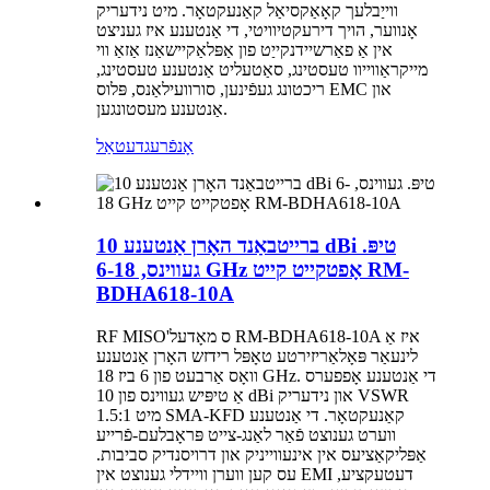
ווייַבלעך קאָאַקסיאַל קאַנעקטאָר. מיט נידעריק
אָנווער, הויך דירעקטיוויטי, די אַנטענע איז געניצט
אין אַ פאַרשיידנקייַט פון אַפּלאַקיישאַנז אַזאַ ווי
מייקראַווייוו טעסטינג, סאַטעליט אַנטענע טעסטינג,
ריכטונג געפֿינען, סורוועילאַנס, פּלוס EMC און
אַנטענע מעסטונגען.
אָנפֿרעג
דעטאַל
ברייטבאַנד האָרן אַנטענע 10 dBi טיפּ.
געווינס, 6-18 GHz אָפטקייט קייט RM-
BDHA618-10A
RF MISO'ס מאָדעל RM-BDHA618-10A איז אַ
לינעאַר פּאָלאַריזירטע טאָפּל רידזש האָרן אַנטענע
וואָס אַרבעט פון 6 ביז 18 GHz. די אַנטענע אָפפערס
אַ טיפּיש געווינס פון 10 dBi און נידעריק VSWR
1.5:1 מיט SMA-KFD קאַנעקטאָר. די אַנטענע
ווערט גענוצט פֿאַר לאַנג-צייט פּראָבלעם-פֿרייע
אַפּליקאַציעס אין אינעווייניק און דרויסנדיק סביבות.
עס קען ווערן וויידלי גענוצט אין EMI דעטעקציע,