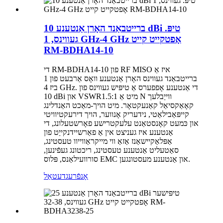
ברייטבאַנד האָרן אַנטענע 10 dBi טיפּ.
געווינס, 1 GHz-4 GHz אָפטקייט קייט
RM-BDHA14-10
די RM-BDHA14-10 פון RF MISO איז אַ
ברייטבאַנד געווינס האָרן אַנטענע וואָס אַרבעט פון 1
ביז 4 GHz. די אַנטענע אָפפערס אַ טיפּיש געווינס פון
10 dBi און VSWR1.5:1 מיט אַ N ווייַבלעך
קאָאַקסיאַל קאַנעקטאָר. מיט הויך-מאַכט האַנדלינג
קייפּאַבילאַטי, נידעריק אָנווער, הויך דירעקטיוויטי
און כּמעט קאָנסטאַנט עלעקטרישע פאָרשטעלונג, די
אַנטענע איז געניצט אין אַ פאַרשיידנקייַט פון
אַפּלאַקיישאַנז אַזאַ ווי מייקראַווייוו טעסטינג,
סאַטעליט אַנטענע טעסטינג, ריכטונג געפֿינען,
סורוועילאַנס, פּלוס EMC און אַנטענע מעסטונגען.
אָנפֿרעג
דעטאַל