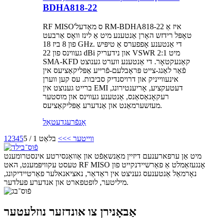
BDHA818-22
RF MISO'ס מאָדעל RM-BDHA818-22 איז אַ
טאָפּל רידזש האָרן אַנטענע מיט אַ לינז וואָס אַרבעט
פון 8 ביז 18 GHz. די אַנטענע אָפפערס אַ טיפּיש
געווינס פון 22 dBi און נידעריק VSWR 2:1 מיט
SMA-KFD קאַנעקטאָר. די אַנטענע ווערט גענוצט
פֿאַר לאַנג-צייט פּראָבלעם-פֿרייע אַפּליקאַציעס אין
אינעווייניק און דרויסנדיק סביבות. עס קען ווערן
ברייט גענוצט אין EMI דעטעקציע, אָריענטירונג,
רעקאָנאַסאַנס, אַנטענע געווינס און מוסטער
מעזשערמאַנט און אַנדערע אַפּליקאַציעס.
אָנפֿרעג
דעטאַל
ווייטער >
>>
בלאַט 1 / 5
5
4
3
2
1
מיט אַן ערפארענעם דיזיין מאַנשאַפֿט און אַוואַנסירטע אינסטרומענט
טעסט עקוויפּמענט, האט RF MISO אָנגעזאַמלט אַ פאַרשיידנקייט פון
נאָרמאַל אַנטענעס געניצט אין ראַדאַר, נאציאנאלער פאַרטיידיקונג,
מיליטער, לופטפארט און אנדערע פעלדער.
אַבאָנירן צו אונדזער נוזלעטער