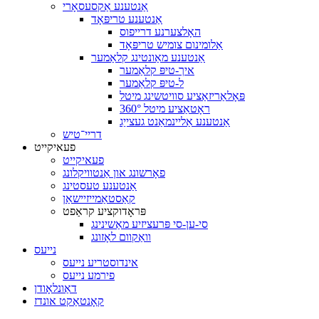
אַנטענע אַקסעסאָרי
אַנטענע טריפּאָד
האָלצערנע דרייפוס
אַלומינום צומיש טריפּאָד
אַנטענע מאַונטינג קלאַמער
איך-טיפּ קלאַמער
ל-טיפּ קלאַמער
פּאָלאַריזאַציע סוויטשינג מיטל
360° ראָטאַציע מיטל
אַנטענע אַליינמאַנט געצייַג
דריי־טיש
פעאיקייט
פעאיקייט
פאָרשונג און אַנטוויקלונג
אַנטענע טעסטינג
קאַסטאַמייזיישאַן
פּראָדוקציע קראַפט
סי-ען-סי פּרעציזיע מאַשינינג
וואַקוום לאָזונג
נייעס
אינדוסטריע נייעס
פירמע נייעס
דאַונלאָודן
קאָנטאַקט אונדז