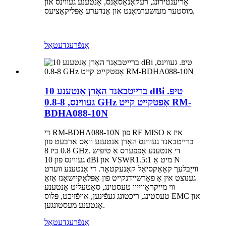
אָריענטירונג, רעקאָנאַסאַנס, אַנטענע געווינס און
מוסטער מעזשערמאַנט און אַנדערע אַפּליקאַציעס.
אָנפֿרעג
דעטאַל
ברייטבאַנד האָרן אַנטענע 10 dBi טיפּ.
געווינס, 0.8-8 GHz אָפטקייט קייט RM-
BDHA088-10N
די RM-BDHA088-10N פון RF MISO איז אַ
ברייטבאַנד געווינס האָרן אַנטענע וואָס אַרבעט פון
0.8 ביז 8 GHz. די אַנטענע אָפפערס אַ טיפּיש
געווינס פון 10 dBi און VSWR1.5:1 מיט אַ N
ווייַבלעך קאָאַקסיאַל קאַנעקטאָר. די אַנטענע ווערט
גענוצט אין אַ פאַרשיידנקייט פון אַפּלאַקיישאַנז אַזאַ
ווי מייקראַווייוו טעסטינג, סאַטעליט אַנטענע
טעסטינג, ריכטונג געפֿינען, אויפֿזיכט, פּלוס EMC און
אַנטענע מעסטונגען.
אָנפֿרעג
דעטאַל