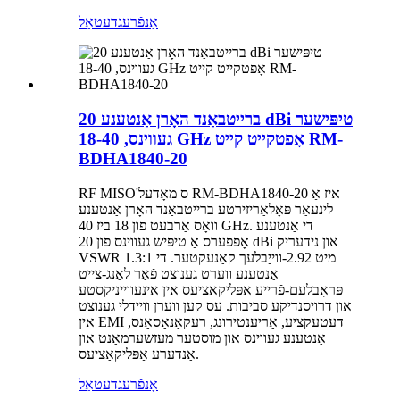
אָנפֿרעג
דעטאַל
ברייטבאַנד האָרן אַנטענע 20 dBi טיפּישער
געווינס, 18-40 GHz אָפטקייט קייט RM-
BDHA1840-20
RF MISO'ס מאָדעל RM-BDHA1840-20 איז אַ
לינעאַר פּאָלאַריזירטע ברייטבאַנד האָרן אַנטענע
וואָס אַרבעט פון 18 ביז 40 GHz. די אַנטענע
אָפפערס אַ טיפּיש געווינס פון 20 dBi און נידעריק
VSWR 1.3:1 מיט 2.92-ווייַבלעך קאַנעקטער. די
אַנטענע ווערט גענוצט פֿאַר לאַנג-צייט
פּראָבלעם-פֿרייע אַפּליקאַציעס אין אינעווייניקסטע
און דרויסנדיקע סביבות. עס קען ווערן וויידלי גענוצט
אין EMI דעטעקציע, אָריענטירונג, רעקאָנאַסאַנס,
אַנטענע געווינס און מוסטער מעזשערמאַנט און
אַנדערע אַפּליקאַציעס.
אָנפֿרעג
דעטאַל