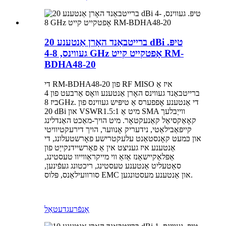
ברייטבאַנד האָרן אַנטענע 20 dBi טיפּ.
געווינס, 4-8 GHz אָפטקייט קייט RM-
BDHA48-20
די RM-BDHA48-20 פון RF MISO איז אַ
ברייטבאַנד געווינס האָרן אַנטענע וואָס אַרבעט פון 4
ביז 8GHz. די אַנטענע אָפפערס אַ טיפּיש געווינס פון
20 dBi און VSWR1.5:1 מיט אַ SMA ווייַבלעך
קאָאַקסיאַל קאַנעקטאָר. מיט הויך-מאַכט האַנדלינג
קייפּאַבילאַטי, נידעריק אָנווער, הויך דירעקטיוויטי
און כּמעט קאָנסטאַנט עלעקטרישע פאָרשטעלונג, די
אַנטענע איז געניצט אין אַ פאַרשיידנקייַט פון
אַפּלאַקיישאַנז אַזאַ ווי מייקראַווייוו טעסטינג,
סאַטעליט אַנטענע טעסטינג, ריכטונג געפֿינען,
סורוועילאַנס, פּלוס EMC און אַנטענע מעסטונגען.
אָנפֿרעג
דעטאַל