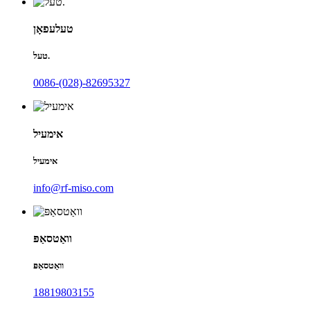
טעלעפאָן
טעל.
0086-(028)-82695327
אימעיל
אימעיל
info@rf-miso.com
וואַטסאַפּ
וואַטסאַפּ
18819803155