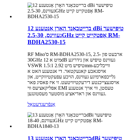
ברייטבאַנד האָרן אַנטענע 12 dBi טיפּישער
געווינס, 2.5-30GHz אָפטקייט קייט RM-
BDHA2530-15
RF Miso'ס RM-BDHA2530-15, ארבעט פון 2.5-
30GHz מיט א 12dB געווינס טיפיש און נידריגע
VSWR 1.5:1 טיפיש מיט 2.92mm-ווייבליכע
אויסגאבע קאנעקטאר. די אנטענע האט א
גלייכפארמיגע געווינס, הויכע עפעקטיווקייט, און
אויסגעצייכנטע דירעקטיוויטעט. זי איז פאסיג פאר
אפליקאציעס ווי EMI טעסטן, ווי אויך אנטענע
געווינס און ראדיאציע מוסטער מעסטונגען.
אָנפֿרעג
דעטאַל
ברייטבאַנד האָרן אַנטענע 13dBi טיפּישער