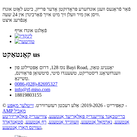
פֿאַר פֿראַגעס וועגן אונדזערע פּראָדוקטן אָדער פּרייזן, ביטע לאָזט אונדז
וויסן און מיר וועלן זיך מיט אײַך פֿאַרבינדן אין 24 שעה.
אָנפֿרעג איצט
פֿאָלגט אונדז אויף
us
קאָנטאַקט
נומ 128, דרום אָפּטיילונג פון Bayi Road, יאָנגנינג טאַון,
ווענדזשיאַנג דיסטריקט, טשענגדו סיטי, סיטשואַן פּראַווינס,
טשיינאַ.
0086-(028)-82695327
info@rf-miso.com
18819803155
-
© קאַפּירייט - 2019-2026: אַלע רעכטן רעזערווירט.
זייטלעך מאַפּע
AMP מאָביל
ברייטבאַנד צווייענדיק פּאָלאַריעד אַנטענע
,
צווייענדיק פּאָלאַריזירטע
אַנטענע
,
נאָרמאַל אַנטענע
,
וועווגייד אַנטענע
,
רף אַנטענע
,
סטאַנדאַרד
,
געווינס האָרן אַנטענע