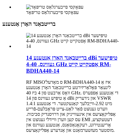
עפּאָקסי פייבערגלאַס טריפּאָד
ברייטבאַנד האָרן אַנטענע
ברייטבאַנד האָרן אַנטענע 14 dBi טיפּישער
געווינס, 4-40 GHz אָפטקייט קייט RM-
BDHA440-14
RF MISO'ס מאָדעל RM-BDHA440-14 איז אַ
לינעאַר פּאָלאַריזירטע ברייטבאַנד האָרן אַנטענע
וואָס אַרבעט פון 4 ביז 40 GHz. די אַנטענע אָפפערס
אַ טיפּיש געווינס פון 14 dBi און נידעריק VSWR
1.4:1 מיט 2.92-ווייַבלעך קאַנעקטער. די אַנטענע
ווערט גענוצט פֿאַר לאַנג-צייט פּראָבלעם-פֿרייע
אַפּליקאַציעס אין אינעווייניק און דרויסנדיק סביבות.
עס קען ווערן וויידלי גענוצט אין EMI דעטעקציע,
אָריענטירונג, רעקאָנאַסאַנס, אַנטענע געווינס און
מוסטער מעזשערמאַנט און אַנדערע אַפּליקאַציעס.