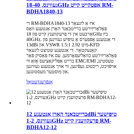
געווינס, 18-40GHz אָפטקייט קייט RM-
BDHA1840-13
די RM-BDHA1840-13 איז אַ לינעאַר
פּאָלאַריזירטע ברייטבאַנד האָרן אַנטענע וואָס
אַרבעט אין די פרעקווענץ קייט פון 18GHz ביז
40GHz. די אַנטענע אָפפערס אַ טיפּיש געווינען פון
13dBi און VSWR 1.5:1 מיט 2.92-KFD
קאַנעקטאָר. די אַנטענע שטיצט לינעאַר
פּאָלאַריזירטע כוואַליעפאָרמען. עס איז פּאַסיק פֿאַר
ברייט אַפּליקאַציעס אַזאַ ווי EMC/EMI טעסטינג,
אויפֿזיכט, ריכטונג געפֿינען, ווי אויך אַנטענע געווינען
און מוסטער מעסטונגען.
אָנפֿרעג
דעטאַל
ברייטבאַנד האָרן אַנטענע 12dBi טיפּישער
געווינס, 1-2GHz פרעקווענץ קייט RM-
BDHA12-12