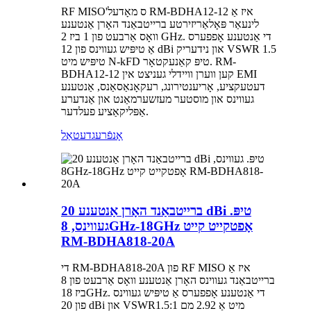
RF MISO'ס מאָדעל RM-BDHA12-12 איז אַ
לינעאַר פּאָלאַריזירטע ברייטבאַנד האָרן אַנטענע
וואָס אַרבעט פון 1 ביז 2 GHz. די אַנטענע אָפפערס
אַ טיפּיש געווינס פון 12 dBi און נידעריק VSWR 1.5
טיפּיש מיט N-kFD טיפּ קאַנעקטאָר. RM-
BDHA12-12 קען ווערן וויידלי געניצט אין EMI
דעטעקציע, אָריענטירונג, רעקאָנאַסאַנס, אַנטענע
געווינס און מוסטער מעזשערמאַנט און אַנדערע
אַפּליקאַציע פעלדער.
אָנפֿרעג
דעטאַל
ברייטבאַנד האָרן אַנטענע 20 dBi טיפּ.
געווינס, 8GHz-18GHz אָפטקייט קייט
RM-BDHA818-20A
די RM-BDHA818-20A פון RF MISO איז אַ
ברייטבאַנד געווינס האָרן אַנטענע וואָס אַרבעט פון 8
ביז 18GHz. די אַנטענע אָפפערס אַ טיפּיש געווינס
פון 20 dBi און VSWR1.5:1 מיט אַ 2.92 מם