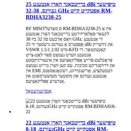
ברייטבאַנד האָרן אַנטענע 25 dBi טיפּישער
געווינס, 32-38 GHz אָפטקייט קייט RM-
BDHA3238-25
RF MISO'ס מאָדעל RM-BDHA3238-25 איז אַ
לינעאַר פּאָלאַריזירטע ברייטבאַנד האָרן אַנטענע
וואָס אַרבעט פון 32 ביז 38 GHz. די אַנטענע
אָפפערס אַ געווינס גרעסער ווי 25 dBi און נידעריק
VSWR 1.5:1 מיט 2.92-KFD קאַנעקטאָר. די
אַנטענע ווערט גענוצט פֿאַר לאַנג-צייט
פּראָבלעם-פֿרייע אַפּליקאַציעס אין אינעווייניקסטע
און דרויסנדיקע סביבות. עס קען ווערן ברייט גענוצט
אין EMI דעטעקציע, אָריענטירונג, רעקאָנאַסאַנס,
אַנטענע געווינס און מוסטער מעזשערמאַנט און
אַנדערע אַפּליקאַציעס.
אָנפֿרעג
דעטאַל
ברייטבאַנד האָרן אַנטענע 22 dBi טיפּישער
געווינס, 8-18GHz אָפטקייט קייט RM-