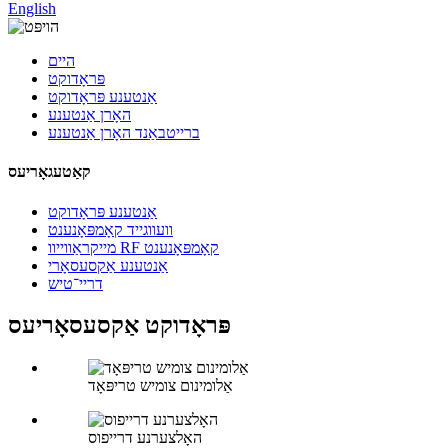
English
היים
פּראָדוקט
אַנטענע פּראָדוקט
האָרן אַנטענע
ברייטבאַנד האָרן אַנטענע
קאַטעגאָריעס
אַנטענע פּראָדוקט
וועווגייד קאָמפּאָנענט
מייקראַווייוו RF קאָמפּאָנענט
אַנטענע אַקסעסאָרי
דריי־טיש
פּראָדוקט אַקסעסאָריעס
אַלומינום צומיש טריפּאָד
האָלצערנע דרייפוס