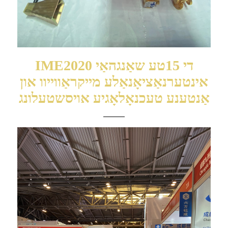
IME2020 די 15טע שאַנגהאַי
אינטערנאַציאָנאַלע מייקראַווייוו און
אַנטענע טעכנאָלאָגיע אויסשטעלונג