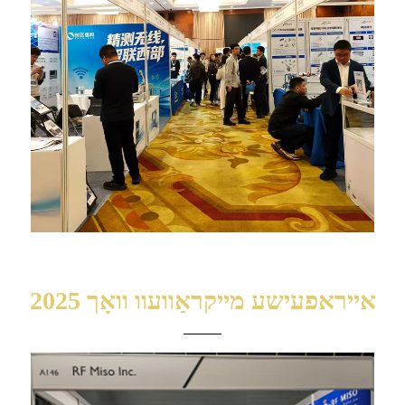
2025 אייראפעישע מייקראַוועוו וואָך