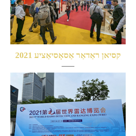
2021 קסיאן ראַדאַר אַסאָסיאַציע