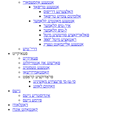
אַנטענע אַקסעסאָרי
אַנטענע טריפּאָד
האָלצערנע דרייפוס
אַלומינום צומיש טריפּאָד
אַנטענע מאַונטינג קלאַמער
איך-טיפּ קלאַמער
ל-טיפּ קלאַמער
פּאָלאַריזאַציע סוויטשינג מיטל
360° ראָטאַציע מיטל
אַנטענע אַליינמאַנט געצייַג
דריי־טיש
פעאיקייט
פעאיקייט
פאָרשונג און אַנטוויקלונג
אַנטענע טעסטינג
קאַסטאַמייזיישאַן
פּראָדוקציע קראַפט
סי-ען-סי פּרעציזיע מאַשינינג
וואַקוום לאָזונג
נייעס
אינדוסטריע נייעס
פירמע נייעס
דאַונלאָודן
קאָנטאַקט אונדז