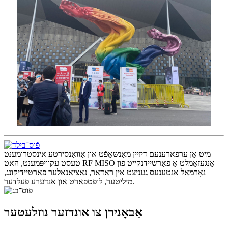
מיט אַן ערפארענעם דיזיין מאַנשאַפֿט און אַוואַנסירטע אינסטרומענט
טעסט עקוויפּמענט, האט RF MISO אָנגעזאַמלט אַ פאַרשיידנקייט פון
נאָרמאַל אַנטענעס געניצט אין ראַדאַר, נאציאנאלער פאַרטיידיקונג,
מיליטער, לופטפארט און אנדערע פעלדער.
אַבאָנירן צו אונדזער נוזלעטער