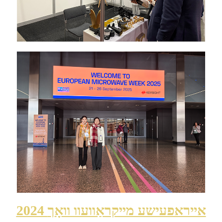
2024 אייראפעישע מייקראַוועוו וואָך