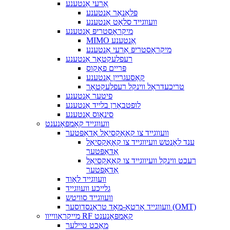
אַרעי אַנטענע
פּלאַנאַר אַנטענע
וועווגייד סלאָט אַנטענע
מיקראָסטריפּ אַנטענע
MIMO אַנטענע
מיקראָסטריפּ אַרעי אַנטענע
רעפלעקטאָר אַנטענע
פּריים פאָקוס
קאַסעגריין אַנטענע
טריכעדראַל ווינקל רעפלעקטאָר
פיטער אַנטענע
לופטבאָרן בלייד אַנטענע
סינאָוס אַנטענע
וועווגייד קאָמפּאָנענט
וועווגייד צו קאָאַקסיאַל אַדאַפּטער
ענד לאָנטש וועיווגייד צו קאָאַקסיאַל
אַדאַפּטער
רעכט ווינקל וועיווגייד צו קאָאַקסיאַל
אַדאַפּטער
וועווגייד לאָוד
גלייכע וועווגייד
וועווגייד סוויטש
וועווגייד אָרטאָ-מאָד טראַנסדוסער (OMT)
מייקראַווייוו RF קאָמפּאָנענט
מאַכט טיילער