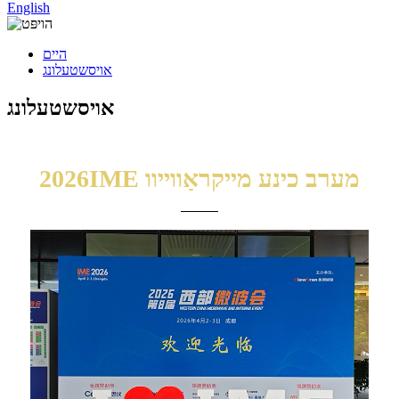
English
היים
אויסשטעלונג
אויסשטעלונג
2026IME מערב כינע מייקראַווייוו