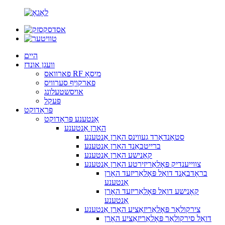
היים
וועגן אונדז
פארוואס RF מיסאָ
פארקויף סערוויס
אויסשטעלונג
פּעקל
פּראָדוקט
אַנטענע פּראָדוקט
האָרן אַנטענע
סטאַנדאַרד געווינס האָרן אַנטענע
ברייטבאַנד האָרן אַנטענע
קאָנישע האָרן אַנטענע
צווייענדיק פּאָלאַריזירטע האָרן אַנטענע
בראָדבאַנד דואַל פּאָלאַריזעד האָרן
אַנטענע
קאָנישע דואַל פּאָלאַריזעד האָרן
אַנטענע
צירקולאַר פּאָלאַריזאַציע האָרן אַנטענע
דואַל סירקולאַר פּאָלאַריזאַציע האָרן