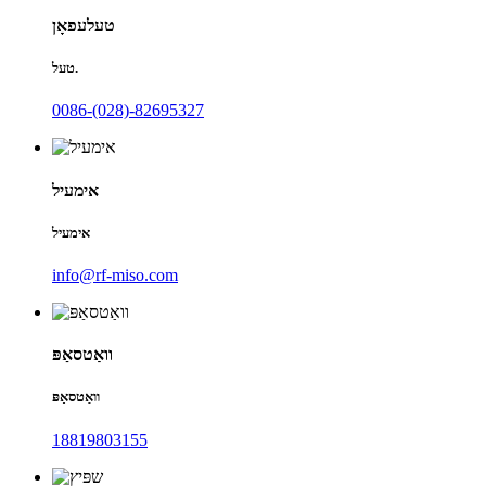
טעלעפאָן
טעל.
0086-(028)-82695327
אימעיל
אימעיל
info@rf-miso.com
וואַטסאַפּ
וואַטסאַפּ
18819803155