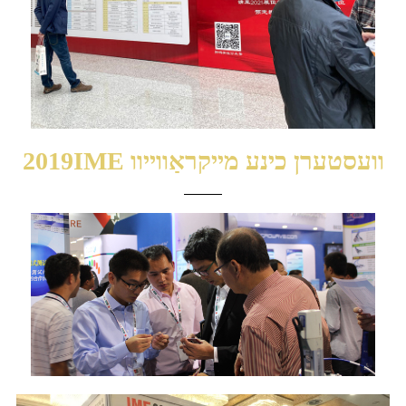
2019IME וועסטערן כינע מייקראַווייוו