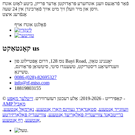
פֿאַר פֿראַגעס וועגן אונדזערע פּראָדוקטן אָדער פּרייזן, ביטע לאָזט אונדז
וויסן און מיר וועלן זיך מיט אײַך פֿאַרבינדן אין 24 שעה.
אָנפֿרעג איצט
פֿאָלגט אונדז אויף
us
קאָנטאַקט
נומ 128, דרום אָפּטיילונג פון Bayi Road, יאָנגנינג טאַון,
ווענדזשיאַנג דיסטריקט, טשענגדו סיטי, סיטשואַן פּראַווינס,
טשיינאַ.
0086-(028)-82695327
info@rf-miso.com
18819803155
-
© קאַפּירייט - 2019-2026: אַלע רעכטן רעזערווירט.
זייטלעך מאַפּע
AMP מאָביל
וועווגייד אַנטענע
,
סטאַנדאַרד געווינס האָרן אַנטענע
,
נאָרמאַל אַנטענע
,
ברייטבאַנד צווייענדיק פּאָלאַריעד אַנטענע
,
צווייענדיק פּאָלאַריזירטע
,
אַנטענע
,
רף אַנטענע