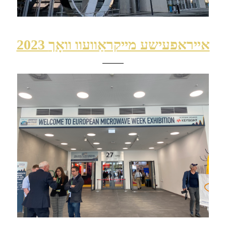
2023 אייראפעישע מייקראַוועוו וואָך