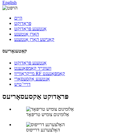
English
היים
פּראָדוקט
אַנטענע פּראָדוקט
האָרן אַנטענע
קאָנישע האָרן אַנטענע
קאַטעגאָריעס
אַנטענע פּראָדוקט
וועווגייד קאָמפּאָנענט
מייקראַווייוו RF קאָמפּאָנענט
אַנטענע אַקסעסאָרי
דריי־טיש
פּראָדוקט אַקסעסאָריעס
אַלומינום צומיש טריפּאָד
האָלצערנע דרייפוס