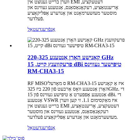
ווערן ברייט גענוצט אין EMI דעטעקציע,
אָריענטאַציע, רעקאָנאַסאַנס, אַנטענע געווינס און
מוסטער מעזשערמאַנט און אַנדערע אַפּליקאַציע
פֿעלדער.
אָנפֿרעג
דעטאַל
קאָנישע האָרן אַנטענע 220-325 GHz
פרעקווענץ קייט, 15 dBi טיפּישער געווינס
RM-CHA3-15
RF MISO'ס מאָדעל RM-CHA3-15 איז אַ קאָנישע
האָרן אַנטענע וואָס אַרבעט פֿון 220 ביז 325GHz. די
אַנטענע אָפפערט אַ טיפּישע געווינס פֿון 15 dBi. די
אַנטענע VSWR איז מאַקסימום 1.1. זי קען ווערן
ברייט גענוצט אין EMI דעטעקציע, אָריענטאַציע,
רעקאָנאַסאַנס, אַנטענע געווינס און מוסטער
מעזשערמאַנט און אַנדערע אַפּליקאַציע פֿעלדער.
אָנפֿרעג
דעטאַל