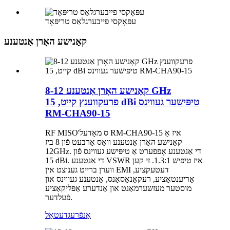
עפּאָקסי פייבערגלאַס טריפּאָד
קאָנישע האָרן אַנטענע
קאָנישע האָרן אַנטענע 8-12 GHz
פרעקווענץ קייט, 15 dBi טיפּישער געווינס
RM-CHA90-15
RF MISO'ס מאָדעל RM-CHA90-15 איז אַ
קאָנישע האָרן אַנטענע וואָס אַרבעט פֿון 8 ביז
12GHz. די אַנטענע אָפפערט אַ טיפּישע געווינס פֿון
15 dBi. די אַנטענע VSWR איז טיפּיש 1.3:1. זי קען
ווערן ברייט גענוצט אין EMI דעטעקציע,
אָריענטאַציע, רעקאָנאַסאַנס, אַנטענע געווינס און
מוסטער מעזשערמאַנט און אַנדערע אַפּליקאַציע
פֿעלדער.
אָנפֿרעג
דעטאַל