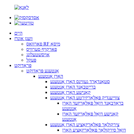
היים
וועגן אונדז
פארוואס RF מיסאָ
פארקויף סערוויס
אויסשטעלונג
פּעקל
פּראָדוקט
אַנטענע פּראָדוקט
האָרן אַנטענע
סטאַנדאַרד געווינס האָרן אַנטענע
ברייטבאַנד האָרן אַנטענע
קאָנישע האָרן אַנטענע
צווייענדיק פּאָלאַריזירטע האָרן אַנטענע
בראָדבאַנד דואַל פּאָלאַריזעד האָרן
אַנטענע
קאָנישע דואַל פּאָלאַריזעד האָרן
אַנטענע
צירקולאַר פּאָלאַריזאַציע האָרן אַנטענע
דואַל סירקולאַר פּאָלאַריזאַציע האָרן