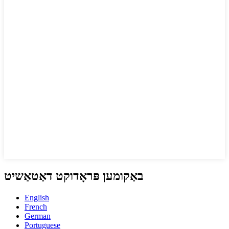
באַקומען פּראָדוקט דאַטאַשיט
English
French
German
Portuguese