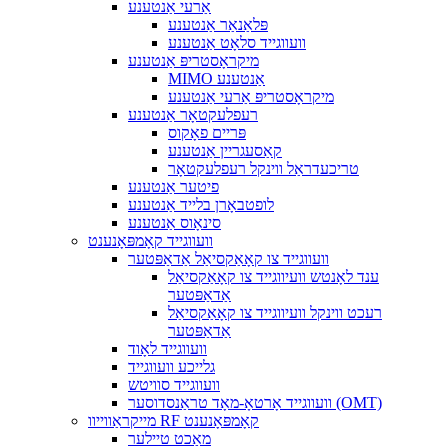
אַרעי אַנטענע
פּלאַנאַר אַנטענע
וועווגייד סלאָט אַנטענע
מיקראָסטריפּ אַנטענע
MIMO אַנטענע
מיקראָסטריפּ אַרעי אַנטענע
רעפלעקטאָר אַנטענע
פּריים פאָקוס
קאַסעגריין אַנטענע
טריכעדראַל ווינקל רעפלעקטאָר
פיטער אַנטענע
לופטבאָרן בלייד אַנטענע
סינאָוס אַנטענע
וועווגייד קאָמפּאָנענט
וועווגייד צו קאָאַקסיאַל אַדאַפּטער
ענד לאָנטש וועיווגייד צו קאָאַקסיאַל
אַדאַפּטער
רעכט ווינקל וועיווגייד צו קאָאַקסיאַל
אַדאַפּטער
וועווגייד לאָוד
גלייכע וועווגייד
וועווגייד סוויטש
וועווגייד אָרטאָ-מאָד טראַנסדוסער (OMT)
מייקראַווייוו RF קאָמפּאָנענט
מאַכט טיילער