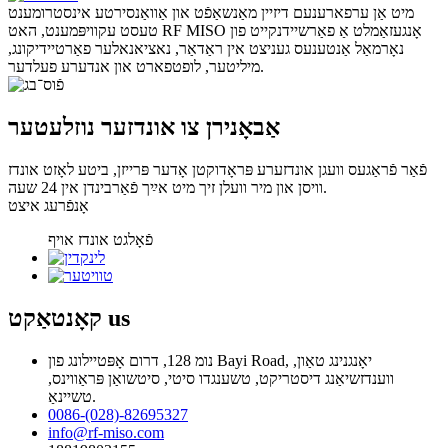
מיט אַן ערפארענעם דיזיין מאַנשאַפֿט און אַוואַנסירטע אינסטרומענט
טעסט עקוויפּמענט, האט RF MISO אָנגעזאַמלט אַ פאַרשיידנקייט פון
נאָרמאַל אַנטענעס געניצט אין ראַדאַר, נאציאנאלער פאַרטיידיקונג,
מיליטער, לופטפארט און אנדערע פעלדער.
אַבאָנירן צו אונדזער נוזלעטער
פֿאַר פֿראַגעס וועגן אונדזערע פּראָדוקטן אָדער פּרייזן, ביטע לאָזט אונדז
וויסן און מיר וועלן זיך מיט אײַך פֿאַרבינדן אין 24 שעה.
אָנפֿרעג איצט
פֿאָלגט אונדז אויף
us
קאָנטאַקט
נומ 128, דרום אָפּטיילונג פון Bayi Road, יאָנגנינג טאַון,
ווענדזשיאַנג דיסטריקט, טשענגדו סיטי, סיטשואַן פּראַווינס,
טשיינאַ.
0086-(028)-82695327
info@rf-miso.com