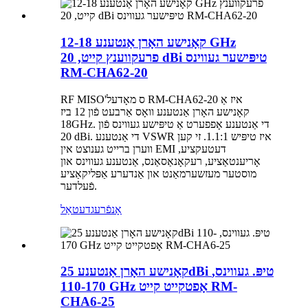
קאָנישע האָרן אַנטענע 12-18 GHz
פרעקווענץ קייט, 20 dBi טיפּישער געווינס
RM-CHA62-20
RF MISO'ס מאָדעל RM-CHA62-20 איז אַ
קאָנישע האָרן אַנטענע וואָס אַרבעט פֿון 12 ביז
18GHz. די אַנטענע אָפפערט אַ טיפּישע געווינס פֿון
20 dBi. די אַנטענע VSWR איז טיפּיש 1.1:1. זי קען
ווערן ברייט גענוצט אין EMI דעטעקציע,
אָריענטאַציע, רעקאָנאַסאַנס, אַנטענע געווינס און
מוסטער מעזשערמאַנט און אַנדערע אַפּליקאַציע
פֿעלדער.
אָנפֿרעג
דעטאַל
קאָנישע האָרן אַנטענע 25dBi טיפּ. געווינס,
110-170 GHz אָפטקייט קייט RM-
CHA6-25