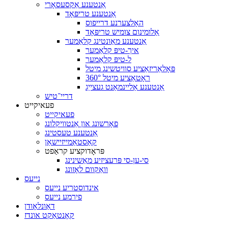
אַנטענע אַקסעסאָרי
אַנטענע טריפּאָד
האָלצערנע דרייפוס
אַלומינום צומיש טריפּאָד
אַנטענע מאַונטינג קלאַמער
איך-טיפּ קלאַמער
ל-טיפּ קלאַמער
פּאָלאַריזאַציע סוויטשינג מיטל
360° ראָטאַציע מיטל
אַנטענע אַליינמאַנט געצייַג
דריי־טיש
פעאיקייט
פעאיקייט
פאָרשונג און אַנטוויקלונג
אַנטענע טעסטינג
קאַסטאַמייזיישאַן
פּראָדוקציע קראַפט
סי-ען-סי פּרעציזיע מאַשינינג
וואַקוום לאָזונג
נייעס
אינדוסטריע נייעס
פירמע נייעס
דאַונלאָודן
קאָנטאַקט אונדז