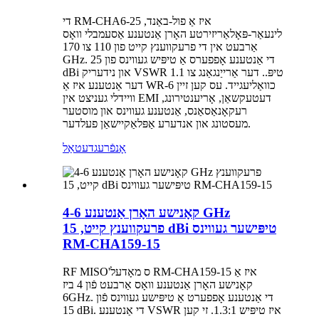
די RM-CHA6-25 איז אַ פול-באַנד,
לינעאַר-פּאָלאַריזירטע האָרן אַנטענע אַסעמבלי וואָס
אַרבעט אין די פרעקווענץ קייט פון 110 צו 170
GHz. די אַנטענע אָפפערס אַ טיפּיש געווינס פון 25
dBi און נידעריק VSWR 1.1 טיפּ.. דער אַרייַנגאַנג צו
דער אַנטענע איז אַ WR-6 כוואַליעגייד. עס קען זיין
וויידלי געניצט אין EMI דעטעקשאַן, אָריענטירונג,
רעקאָנאַסאַנס, אַנטענע געווינס און מוסטער
מעסטונג און אנדערע אַפּלאַקיישאַן פעלדער.
אָנפֿרעג
דעטאַל
קאָנישע האָרן אַנטענע 4-6 GHz
פרעקווענץ קייט, 15 dBi טיפּישער געווינס
RM-CHA159-15
RF MISO'ס מאָדעל RM-CHA159-15 איז אַ
קאָנישע האָרן אַנטענע וואָס אַרבעט פֿון 4 ביז
6GHz. די אַנטענע אָפפערט אַ טיפּישע געווינס פֿון
15 dBi. די אַנטענע VSWR איז טיפּיש 1.3:1. זי קען