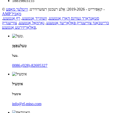
18819803155
-
© קאַפּירייט - 2019-2026: אַלע רעכטן רעזערווירט.
זייטלעך מאַפּע
AMP מאָביל
סטאַנדאַרד געווינס האָרן אַנטענע
,
וועווגייד אַנטענע
,
רף אַנטענע
,
ברייטבאַנד צווייענדיק פּאָלאַריעד אַנטענע
,
נאָרמאַל אַנטענע
,
צווייענדיק
,
פּאָלאַריזירטע אַנטענע
טעלעפאָן
טעל.
0086-(028)-82695327
אימעיל
אימעיל
info@rf-miso.com