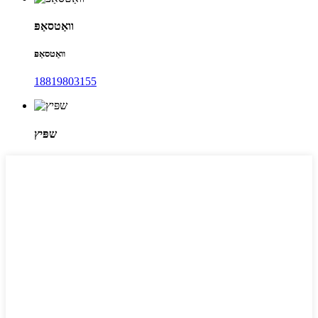
וואַטסאַפּ
וואַטסאַפּ
18819803155
שפּיץ