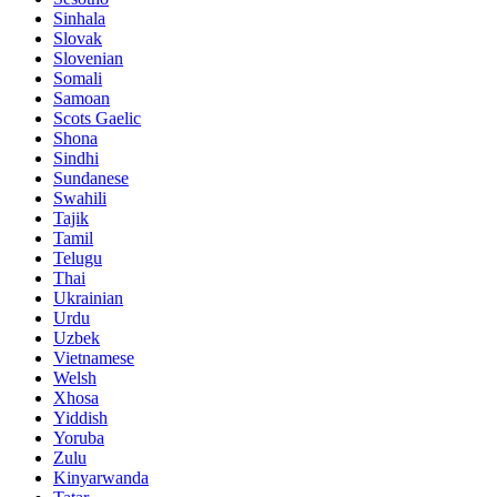
Sinhala
Slovak
Slovenian
Somali
Samoan
Scots Gaelic
Shona
Sindhi
Sundanese
Swahili
Tajik
Tamil
Telugu
Thai
Ukrainian
Urdu
Uzbek
Vietnamese
Welsh
Xhosa
Yiddish
Yoruba
Zulu
Kinyarwanda