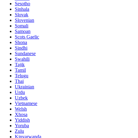
Sesotho
Sinhala
Slovak
Slovenian
Somali
Samoan
Scots Gaelic
Shona
Sindhi
Sundanese
Swahili
Tajik
Tamil
Telugu
Thai
Ukrainian
Urdu
Uzbek
Vietnamese
Welsh
Xhosa
Yiddish
Yoruba
Zulu
Kinyarwanda