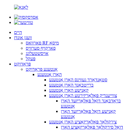
היים
וועגן אונדז
פארוואס RF מיסאָ
פארקויף סערוויס
אויסשטעלונג
פּעקל
פּראָדוקט
אַנטענע פּראָדוקט
האָרן אַנטענע
סטאַנדאַרד געווינס האָרן אַנטענע
ברייטבאַנד האָרן אַנטענע
קאָנישע האָרן אַנטענע
צווייענדיק פּאָלאַריזירטע האָרן אַנטענע
בראָדבאַנד דואַל פּאָלאַריזעד האָרן
אַנטענע
קאָנישע דואַל פּאָלאַריזעד האָרן
אַנטענע
צירקולאַר פּאָלאַריזאַציע האָרן אַנטענע
דואַל סירקולאַר פּאָלאַריזאַציע האָרן