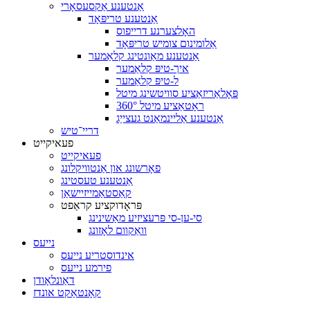
אַנטענע אַקסעסאָרי
אַנטענע טריפּאָד
האָלצערנע דרייפוס
אַלומינום צומיש טריפּאָד
אַנטענע מאַונטינג קלאַמער
איך-טיפּ קלאַמער
ל-טיפּ קלאַמער
פּאָלאַריזאַציע סוויטשינג מיטל
360° ראָטאַציע מיטל
אַנטענע אַליינמאַנט געצייַג
דריי־טיש
פעאיקייט
פעאיקייט
פאָרשונג און אַנטוויקלונג
אַנטענע טעסטינג
קאַסטאַמייזיישאַן
פּראָדוקציע קראַפט
סי-ען-סי פּרעציזיע מאַשינינג
וואַקוום לאָזונג
נייעס
אינדוסטריע נייעס
פירמע נייעס
דאַונלאָודן
קאָנטאַקט אונדז