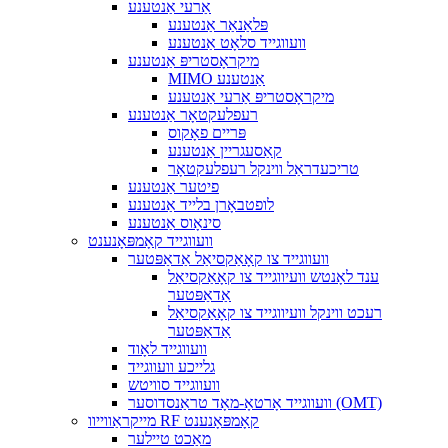
אַרעי אַנטענע
פּלאַנאַר אַנטענע
וועווגייד סלאָט אַנטענע
מיקראָסטריפּ אַנטענע
MIMO אַנטענע
מיקראָסטריפּ אַרעי אַנטענע
רעפלעקטאָר אַנטענע
פּריים פאָקוס
קאַסעגריין אַנטענע
טריכעדראַל ווינקל רעפלעקטאָר
פיטער אַנטענע
לופטבאָרן בלייד אַנטענע
סינאָוס אַנטענע
וועווגייד קאָמפּאָנענט
וועווגייד צו קאָאַקסיאַל אַדאַפּטער
ענד לאָנטש וועיווגייד צו קאָאַקסיאַל
אַדאַפּטער
רעכט ווינקל וועיווגייד צו קאָאַקסיאַל
אַדאַפּטער
וועווגייד לאָוד
גלייכע וועווגייד
וועווגייד סוויטש
וועווגייד אָרטאָ-מאָד טראַנסדוסער (OMT)
מייקראַווייוו RF קאָמפּאָנענט
מאַכט טיילער