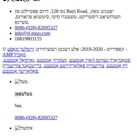
נומ 128, דרום אָפּטיילונג פון Bayi Road, יאָנגנינג טאַון,
ווענדזשיאַנג דיסטריקט, טשענגדו סיטי, סיטשואַן פּראַווינס,
טשיינאַ.
0086-(028)-82695327
info@rf-miso.com
18819803155
-
© קאַפּירייט - 2019-2026: אַלע רעכטן רעזערווירט.
זייטלעך מאַפּע
AMP מאָביל
סטאַנדאַרד געווינס האָרן אַנטענע
,
וועווגייד אַנטענע
,
נאָרמאַל אַנטענע
,
רף אַנטענע
,
צווייענדיק פּאָלאַריזירטע אַנטענע
,
ברייטבאַנד צווייענדיק
,
פּאָלאַריעד אַנטענע
טעלעפאָן
טעל.
0086-(028)-82695327