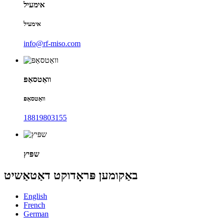
אימעיל
אימעיל
info@rf-miso.com
וואַטסאַפּ
וואַטסאַפּ
18819803155
שפּיץ
באַקומען פּראָדוקט דאַטאַשיט
English
French
German