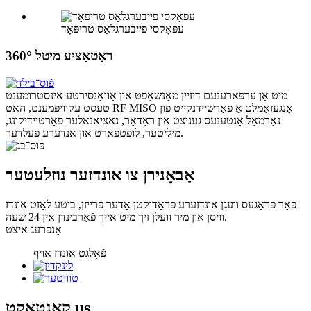
עפּאָקסי פייבערגלאַס טריפּאָד
360° ראָטאַציע מיטל
מיט אַן ערפארענעם דיזיין מאַנשאַפֿט און אַוואַנסירטע אינסטרומענט
טעסט עקוויפּמענט, האט RF MISO אָנגעזאַמלט אַ פאַרשיידנקייט פון
נאָרמאַל אַנטענעס געניצט אין ראַדאַר, נאציאנאלער פאַרטיידיקונג,
מיליטער, לופטפארט און אנדערע פעלדער.
אַבאָנירן צו אונדזער נוזלעטער
פֿאַר פֿראַגעס וועגן אונדזערע פּראָדוקטן אָדער פּרייזן, ביטע לאָזט אונדז
וויסן און מיר וועלן זיך מיט אײַך פֿאַרבינדן אין 24 שעה.
אָנפֿרעג איצט
פֿאָלגט אונדז אויף
us
קאָנטאַקט