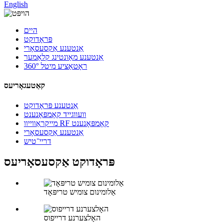
English
היים
פּראָדוקט
אַנטענע אַקסעסאָרי
אַנטענע מאַונטינג קלאַמער
360° ראָטאַציע מיטל
קאַטעגאָריעס
אַנטענע פּראָדוקט
וועווגייד קאָמפּאָנענט
מייקראַווייוו RF קאָמפּאָנענט
אַנטענע אַקסעסאָרי
דריי־טיש
פּראָדוקט אַקסעסאָריעס
אַלומינום צומיש טריפּאָד
האָלצערנע דרייפוס