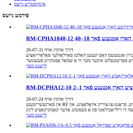
אינדוסטריע נייעס
פירמע נייעס
דורך אדמין אויף 26-07-31
רן אַנטענעס וואָס קענען האַלטן פאַרלאָזלעך פּאָלאַריזאַציע
לייענט מער
דורך אדמין אויף 26-07-24
אין פארגעשריטענע RF סיסטעמען, ווערט אנטענע פאָרשטעלונג נישט דעפינירט דורך געווינס אַליין. פּאָלאַריזאַציע בייגיקייט, ימפּידאַנס מאַטשינג, ראַדיאַציע ריינקייט, פראָנט-צו-צוריק איזאָלאַציע, און
לייענט מער