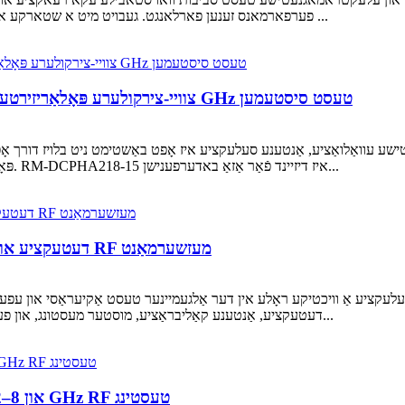
פערפארמאנס זענען פארלאנגט. געבויט מיט א שטארקע אלומיניום סטרוקטור, איז עס דיזיינט צו צושטעלן לאנג-טערמין ...
RM-DCPHA218-15: צוויי-צירקולערע פּאָלאַריזירטע האָרן אַנטענע פֿאַר 2–18 GHz טעסט סיסטעמען
ישע עוואַלואַציע, אַנטענע סעלעקציע איז אָפט באַשטימט ניט בלויז דורך אָפ
פּאָלאַריזאַטיאָן קעראַקטעריסטיקס, און ינטעגראַטיאָן בייגיקייט. RM-DCPHA218-15 איז דיזיינד פֿאַר אַזאַ באדערפענישן...
ברייטבאַנד לאָג פּעריִאָדישע אַנטענעס פֿאַר EMI דעטעקציע און RF מעזשערמאַנט
אין EMI דעטעקציע, אַנטענע קאַליבראַציע, מוסטער מעסטונג, און פעלד-אָריענטיד מייקראַווייוו אַפּלאַקיישאַנז, אַ שטעכן...
קאָנישע האָרן אַנטענע לייזונגען פֿאַר 4–6 GHz און 8–12 GHz RF טעסטינג