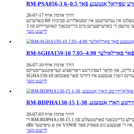
דורך אדמין אויף 26-07-17
מאָדערנע RF סיסטעמען דאַרפן אָפט אַרבעטן איבער קייפל אָפטקייט באַנדס בשעת זיי האַלטן אַ סטאַביל פּאָלאַריזאַציע פאָרשטעלונג אין ענדערונגען אין ינסטאַלירונג סביבות. RF MISO'ס RM-PSA056-
לייענט מער
דורך אדמין אויף 26-07-10
און קלאָר דעפינירטע ראַדיאַציע קעראַקטעריסטיקס. RF MISO ס RM-
לייענט מער
דורך אדמין אויף 26-07-03
די RM-BDPHA130-15 איז אַ ברייטבאַנד צוויי-פּאָלאַריזירטע האָרן אַנטענע דיזיינד פֿאַר אינזשענירן וואָס דאַרפֿן סטאַבילע ברייטבאַנד פאָרשטעלונג פֿון 1 GHz ביז 30 GHz. מיט אַ טיפּישער געווינס פֿון 15
לייענט מער