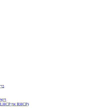
ברא
דואַל
צירקולאַר פּאָלאַריזאַציע האָרן אַנטענע (LHCP און RHCP)