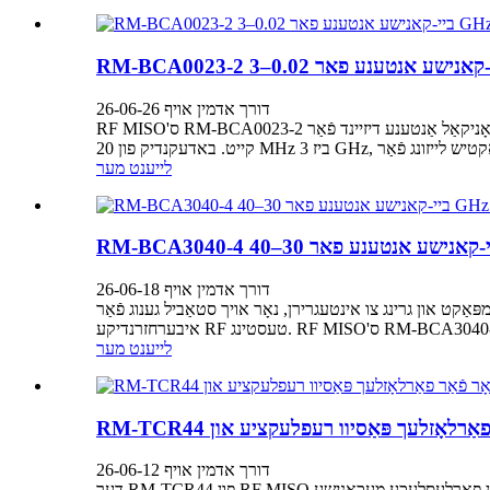
דורך אדמין אויף 26-06-26
RF MISO'ס RM-BCA0023-2 איז א ברייטבאַנד ביי-קאָניקאַל אַנטענע דיזיינד פֿאַר RF טעסטינג, אויפֿזיכט, אַנטענע מעסטונג, און סיסטעם אינטעגראַציע אַפּלאַקיישאַנז אַריבער די 0.02-3 GHz אָפטקייַט
לייענט מער
דורך אדמין אויף 26-06-18
נאָר קאָמפּאַקט און גרינג צו אינטעגרירן, נאָר אויך סטאַביל גענוג פֿאַר
לייענט מער
דורך אדמין אויף 26-06-12
דער RM-TCR44 פון RF MISO איז א טריכעדראלער ווינקל רעפלעקטאר אנטוויקלט פאר ראדאר און עלעקטראמאגנעטישע טעסט סביבות וואו סטאבילע עקא רעאקציע און פארלעסלעכע מעכאנישע