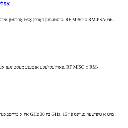
RM-PSA056-3 רעכט-האנטיקע צירקולער פּאָ
פאַרלעסלעכע אַנטענע מעסטונגען אָנהייבן 