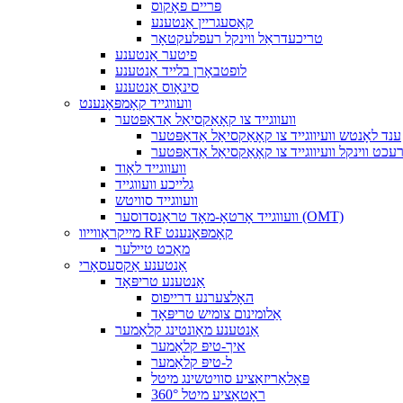
פּריים פאָקוס
קאַסעגריין אַנטענע
טריכעדראַל ווינקל רעפלעקטאָר
פיטער אַנטענע
לופטבאָרן בלייד אַנטענע
סינאָוס אַנטענע
וועווגייד קאָמפּאָנענט
וועווגייד צו קאָאַקסיאַל אַדאַפּטער
ענד לאָנטש וועיווגייד צו קאָאַקסיאַל אַדאַפּטער
עכט ווינקל וועיווגייד צו קאָאַקסיאַל אַדאַפּטער
וועווגייד לאָוד
גלייכע וועווגייד
וועווגייד סוויטש
וועווגייד אָרטאָ-מאָד טראַנסדוסער (OMT)
מייקראַווייוו RF קאָמפּאָנענט
מאַכט טיילער
אַנטענע אַקסעסאָרי
אַנטענע טריפּאָד
האָלצערנע דרייפוס
אַלומינום צומיש טריפּאָד
אַנטענע מאַונטינג קלאַמער
איך-טיפּ קלאַמער
ל-טיפּ קלאַמער
פּאָלאַריזאַציע סוויטשינג מיטל
360° ראָטאַציע מיטל