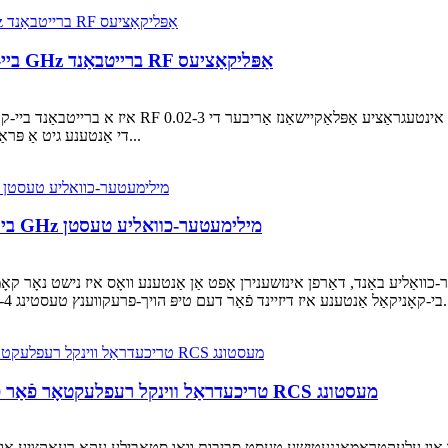
RM-BCA0023-2 ביי-קאנישע אנטענע פאר 0.02–3 GHz ברייטבאַנד RF אַפּליקאַציעס
קייט. באדעקנדיק פון 20 MHz ביז 3 GHz, די אַנטענע גיט אַ פּראַקטיש לייזונג פֿאַר...
RM-BCA3040-4 ביי-קאנישע אנטענע פאר 30–40 GHz מילימעטער-כוואליע טעסטן
–40 גיגאהערץ מילימעטער-כוואַליע באַנד, דאַרפן אינזשענירן אָפט אַן אַנטענע וואָס איז נישט 
ז דיזיינד פֿאַר דעם טיפּ הויך-פרעקווענץ טעסטינג...
RM-TCR44 טריכעדראַל ווינקל רעפלעקטאָר פֿאַר פאַרלאָזלעך פּאַסיוו רעפלעקציע און RCS מעסטונג