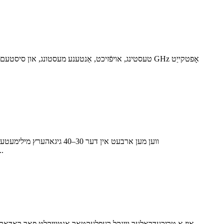
ווען מען ארבעט אין דער 30
איבערחזרנדיקע RF טעסטינג. RF MISO'ס RM-BCA3040-4 בי-קאָניקאַל אַנטענע אי