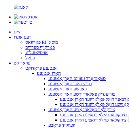
היים
וועגן אונדז
פארוואס RF מיסאָ
פארקויף סערוויס
אויסשטעלונג
פּעקל
פּראָדוקט
אַנטענע פּראָדוקט
האָרן אַנטענע
סטאַנדאַרד געווינס האָרן אַנטענע
ברייטבאַנד האָרן אַנטענע
קאָנישע האָרן אַנטענע
צווייענדיק פּאָלאַריזירטע האָרן אַנטענע
ָדבאַנד דואַל פּאָלאַריזעד האָרן אַנטענע
קאָנישע דואַל פּאָלאַריזעד האָרן אַנטענע
צירקולאַר פּאָלאַריזאַציע האָרן אַנטענע
 סירקולאַר פּאָלאַריזאַציע האָרן אַנטענע
וועווגייד פּראָבע