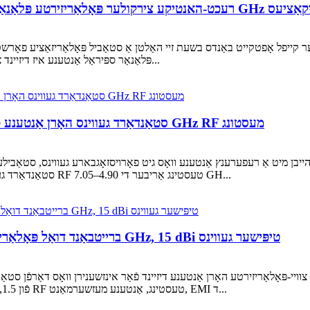
לאַריזירטע פּלאַנאַרע שפּיראַל אַנטענע פֿאַר 0.5–6 GHz אַפּליקאַציעס
3 פּלאַנאַר ספּיראַל אַנטענע איז דיזיינד צו טרעפן די באדערפענישן מיט ברייטבאַנד קאַווערידזש פון...
RM-SGHA159-10 סטאַנדאַרד געווינס האָרן אַנטענע פֿאַר פאַרלאָזלעך 4.90–7.05 GHz RF מעסטונג
מיט אַ רעפערענץ אַנטענע וואָס גיט פאָרויסזאָגבארע געווינס, סטאַבילע גלייַכן, 
SGHA159-10 סטאַנדאַרד געווינס האָרן אַנטענע איז דיזיינד פֿאַר פאַכמאַן RF טעסטינג אַריבער די 4.90–7.05 GH...
RM-BDPHA130-15 ברייטבאַנד דואַל פּאָלאַריזירטע האָרן אַנטענע, 1-30 GHz, 15 dBi טיפּישער געווינס
dBi און אַ טיפּישער VSWR פֿון 1.5, איז די אַנטענע גוט פּאַסיק פֿאַר RF טעסטינג, אַנטענע מעזשערמאַנט, EMI ד...