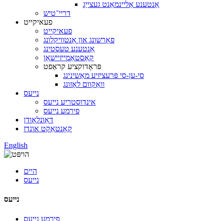
אַנטענע אַליינמאַנט געצייַג
דריי־טיש
פעאיקייט
פעאיקייט
פאָרשונג און אַנטוויקלונג
אַנטענע טעסטינג
קאַסטאַמייזיישאַן
פּראָדוקציע קראַפט
סי-ען-סי פּרעציזיע מאַשינינג
וואַקוום לאָזונג
נייעס
אינדוסטריע נייעס
פירמע נייעס
דאַונלאָודן
קאָנטאַקט אונדז
English
היים
נייעס
נייעס
פירמע נייעס