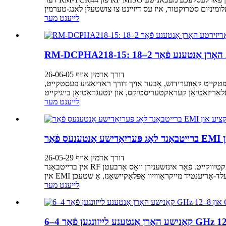
לייענט מער
דורך אדמין אויף 26-06-05
טקייַט קאַווערידזש, אָבער אויך דורך ראַדיאַציע פעסטקייַט,
לייענט מער
דורך אדמין אויף 26-05-29
אין ברייטבאַנד RF טעסטינג און עלעקטראָמאַגנעטישע מעסטונג, שפּילט די אַנטענע סעלעקציע אַ וויכטיקע ראָלע אין דער אַלגעמיינער טעסט אַקיעראַסי און עפעקטיווקייט. פֿאַר אינזשענירן וואָס אַרבעטן
לייענט מער