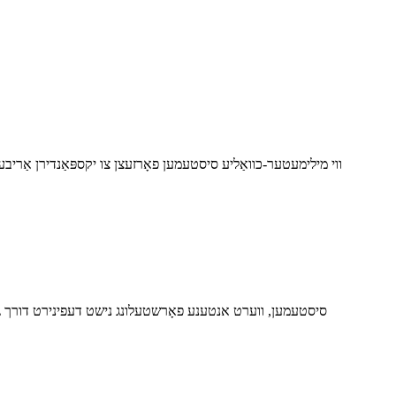
ווי מילימעטער-כוואַליע סיסטעמען פאָרזעצן צו יקספּאַנדירן אַריבער