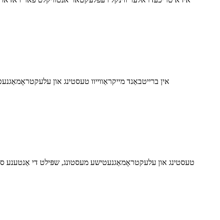
אין ברייטבאַנד מייקראַווייוו טעסטינג און עלעקטראָמאַגנעט