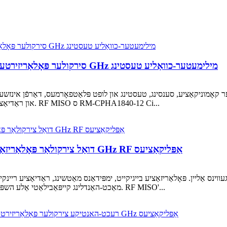
RM-CPHA1840-12 סירקולער פּאָלאַריזירטע האָרן אַנטענע פֿאַר 18–40 GHz מילימעטער-כוואַליע טעסטינג
 קאָמוניקאַציע, סענסינג, טעסטינג און לופט פּלאַטפאָרמעס, דאַרפֿן אינזשעני
און ראַדיאַציע פאָרשטעלונג איבער מער ווי אַ שמאָל אָפטקייַט פֿענצטער. RF MISO ס RM-CPHA1840-12 Ci...
RM-DCPHA12-10 דואַל צירקולאַר פּאָלאַריזאַציע האָרן אַנטענע פֿאַר 1–2 GHz RF אַפּליקאַציעס
מאַכט-האַנדלינג קייפּאַבילאַטי אַלע השפּעה די רילייאַבילאַטי פון אַ מעסטונג אָדער קאָמוניקאַציע לינק. RF MISO'...