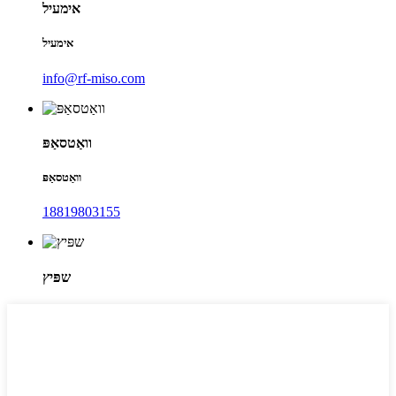
אימעיל
אימעיל
info@rf-miso.com
וואַטסאַפּ
וואַטסאַפּ
18819803155
שפּיץ