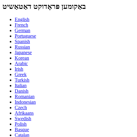
באַקומען פּראָדוקט דאַטאַשיט
English
French
German
Portuguese
Spanish
Russian
Japanese
Korean
Arabic
Irish
Greek
Turkish
Italian
Danish
Romanian
Indonesian
Czech
Afrikaans
Swedish
Polish
Basque
Catalan