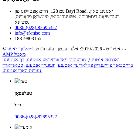
נומ 128, דרום אָפּטיילונג פון Bayi Road, יאָנגנינג טאַון,
ווענדזשיאַנג דיסטריקט, טשענגדו סיטי, סיטשואַן פּראַווינס,
טשיינאַ.
0086-(028)-82695327
info@rf-miso.com
18819803155
-
© קאַפּירייט - 2019-2026: אַלע רעכטן רעזערווירט.
זייטלעך מאַפּע
AMP מאָביל
נאָרמאַל אַנטענע
,
צווייענדיק פּאָלאַריזירטע אַנטענע
,
רף אַנטענע
,
ברייטבאַנד צווייענדיק פּאָלאַריעד אַנטענע
,
וועווגייד אַנטענע
,
סטאַנדאַרד
,
געווינס האָרן אַנטענע
טעלעפאָן
טעל.
0086-(028)-82695327