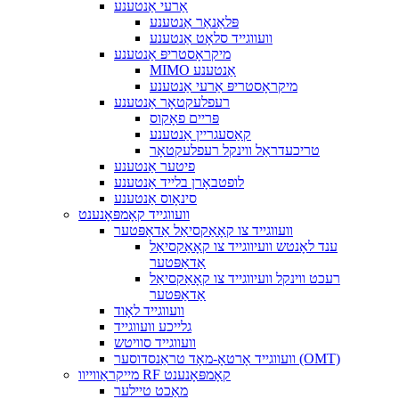
אַרעי אַנטענע
פּלאַנאַר אַנטענע
וועווגייד סלאָט אַנטענע
מיקראָסטריפּ אַנטענע
MIMO אַנטענע
מיקראָסטריפּ אַרעי אַנטענע
רעפלעקטאָר אַנטענע
פּריים פאָקוס
קאַסעגריין אַנטענע
טריכעדראַל ווינקל רעפלעקטאָר
פיטער אַנטענע
לופטבאָרן בלייד אַנטענע
סינאָוס אַנטענע
וועווגייד קאָמפּאָנענט
וועווגייד צו קאָאַקסיאַל אַדאַפּטער
ענד לאָנטש וועיווגייד צו קאָאַקסיאַל
אַדאַפּטער
רעכט ווינקל וועיווגייד צו קאָאַקסיאַל
אַדאַפּטער
וועווגייד לאָוד
גלייכע וועווגייד
וועווגייד סוויטש
וועווגייד אָרטאָ-מאָד טראַנסדוסער (OMT)
מייקראַווייוו RF קאָמפּאָנענט
מאַכט טיילער