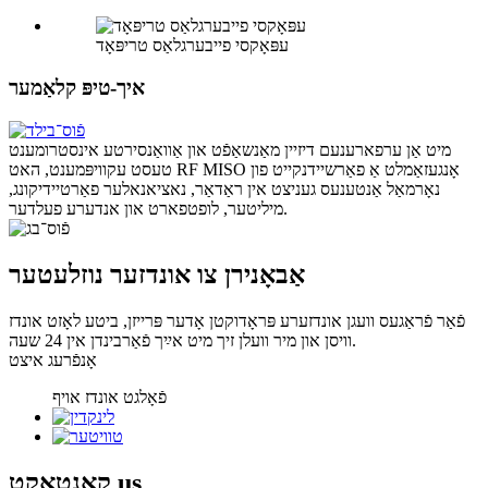
עפּאָקסי פייבערגלאַס טריפּאָד
איך-טיפּ קלאַמער
מיט אַן ערפארענעם דיזיין מאַנשאַפֿט און אַוואַנסירטע אינסטרומענט
טעסט עקוויפּמענט, האט RF MISO אָנגעזאַמלט אַ פאַרשיידנקייט פון
נאָרמאַל אַנטענעס געניצט אין ראַדאַר, נאציאנאלער פאַרטיידיקונג,
מיליטער, לופטפארט און אנדערע פעלדער.
אַבאָנירן צו אונדזער נוזלעטער
פֿאַר פֿראַגעס וועגן אונדזערע פּראָדוקטן אָדער פּרייזן, ביטע לאָזט אונדז
וויסן און מיר וועלן זיך מיט אײַך פֿאַרבינדן אין 24 שעה.
אָנפֿרעג איצט
פֿאָלגט אונדז אויף
us
קאָנטאַקט