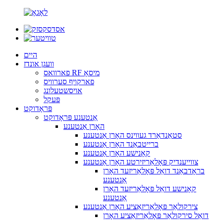
היים
וועגן אונדז
פארוואס RF מיסאָ
פארקויף סערוויס
אויסשטעלונג
פּעקל
פּראָדוקט
אַנטענע פּראָדוקט
האָרן אַנטענע
סטאַנדאַרד געווינס האָרן אַנטענע
ברייטבאַנד האָרן אַנטענע
קאָנישע האָרן אַנטענע
צווייענדיק פּאָלאַריזירטע האָרן אַנטענע
בראָדבאַנד דואַל פּאָלאַריזעד האָרן
אַנטענע
קאָנישע דואַל פּאָלאַריזעד האָרן
אַנטענע
צירקולאַר פּאָלאַריזאַציע האָרן אַנטענע
דואַל סירקולאַר פּאָלאַריזאַציע האָרן