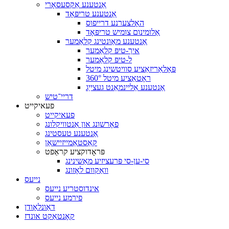
אַנטענע אַקסעסאָרי
אַנטענע טריפּאָד
האָלצערנע דרייפוס
אַלומינום צומיש טריפּאָד
אַנטענע מאַונטינג קלאַמער
איך-טיפּ קלאַמער
ל-טיפּ קלאַמער
פּאָלאַריזאַציע סוויטשינג מיטל
360° ראָטאַציע מיטל
אַנטענע אַליינמאַנט געצייַג
דריי־טיש
פעאיקייט
פעאיקייט
פאָרשונג און אַנטוויקלונג
אַנטענע טעסטינג
קאַסטאַמייזיישאַן
פּראָדוקציע קראַפט
סי-ען-סי פּרעציזיע מאַשינינג
וואַקוום לאָזונג
נייעס
אינדוסטריע נייעס
פירמע נייעס
דאַונלאָודן
קאָנטאַקט אונדז