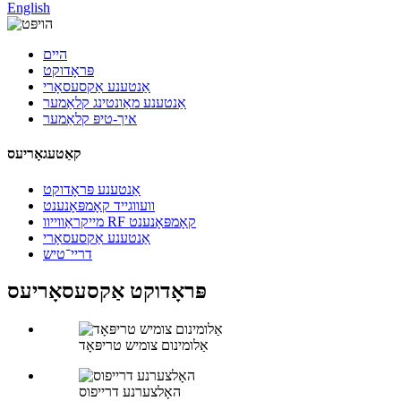
English
היים
פּראָדוקט
אַנטענע אַקסעסאָרי
אַנטענע מאַונטינג קלאַמער
איך-טיפּ קלאַמער
קאַטעגאָריעס
אַנטענע פּראָדוקט
וועווגייד קאָמפּאָנענט
מייקראַווייוו RF קאָמפּאָנענט
אַנטענע אַקסעסאָרי
דריי־טיש
פּראָדוקט אַקסעסאָריעס
אַלומינום צומיש טריפּאָד
האָלצערנע דרייפוס